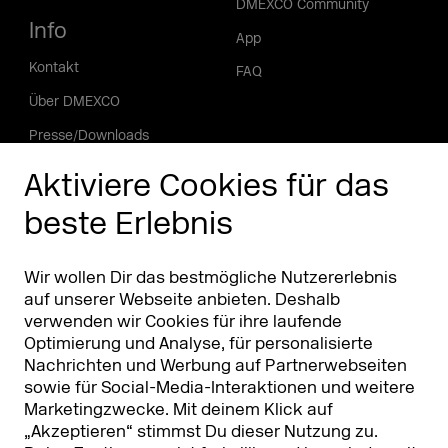
DMEXCO Community
Info
App
Kontakt
FAQ
Über DMEXCO
Presse/Downloads
Phishing Alarm
Aktiviere Cookies für das
beste Erlebnis
Partner
Worldwide
Partner & Sponsoren
DMEXCO Asia
Wir wollen Dir das bestmögliche Nutzererlebnis
auf unserer Webseite anbieten. Deshalb
verwenden wir Cookies für ihre laufende
Optimierung und Analyse, für personalisierte
Nachrichten und Werbung auf Partnerwebseiten
sowie für Social-Media-Interaktionen und weitere
Marketingzwecke. Mit deinem Klick auf
„Akzeptieren“ stimmst Du dieser Nutzung zu.