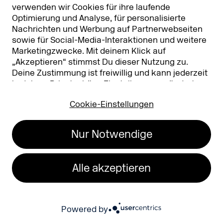
verwenden wir Cookies für ihre laufende
Optimierung und Analyse, für personalisierte
Nachrichten und Werbung auf Partnerwebseiten
sowie für Social-Media-Interaktionen und weitere
Marketingzwecke. Mit deinem Klick auf
„Akzeptieren“ stimmst Du dieser Nutzung zu.
Abonniere den DMEXCO
Deine Zustimmung ist freiwillig und kann jederzeit
in deinen
Privatsphäre-Einstellungen
geändert
Newsletter
oder widerrufen werden. Nähere Infos zur Cookie-
Cookie-Einstellungen
Nutzung findest Du in unserer
Registriere dich jetzt und
Datenschutzerklärung.
…
bleib up to date!
Nur Notwendige
E-Mail
*
Alle akzeptieren
Jobbezeichnung (optional)
Powered by