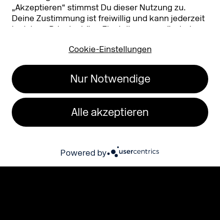
„Akzeptieren“ stimmst Du dieser Nutzung zu.
Deine Zustimmung ist freiwillig und kann jederzeit
in deinen
Privatsphäre-Einstellungen
geändert
oder widerrufen werden. Nähere Infos zur Cookie-
Cookie-Einstellungen
Nutzung findest Du in unserer
Datenschutzerklärung.
…
Wir bringen Branchenführer, Marketing-
Nur Notwendige
und Medienprofis sowie Technologie- und
Innovationstreiber an zentraler Stelle
zusammen. Am 23. & 24. Sep 2026 in Köln!
Alle akzeptieren
Anmeldung für 2026
Powered by
Unsere Partner 2026 (Ausz