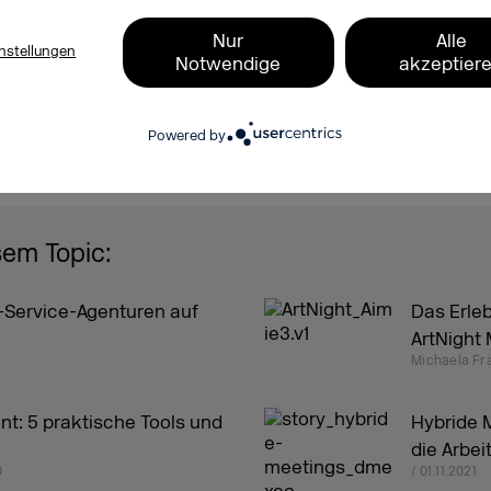
Nur
Alle
nstellungen
Notwendige
akzeptier
Powered by
sem Topic:
l-Service-Agenturen auf
Das Erle
ArtNight 
Michaela Frä
t: 5 praktische Tools und
Hybride M
die Arbei
0
/ 01.11.2021