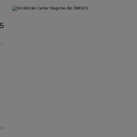
25
z…
025