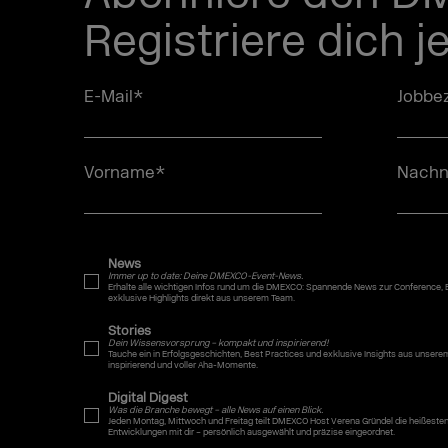
Registriere dich j
E-Mail
*
Jobbez
Vorname
*
Nach
News
Immer up to date: Deine DMEXCO-Event-News.
Erhalte alle wichtigen Infos rund um die DMEXCO: Spannende News zur Conference,
exklusive Highlights direkt aus unserem Team.
Stories
Dein Wissensvorsprung – kompakt und inspirierend!
Tauche ein in Erfolgsgeschichten, Best Practices und exklusive Insights aus uns
inspirierend und voller Aha-Momente.
Digital Digest
Was die Branche bewegt – alle News auf einen Blick.
Jeden Montag, Mittwoch und Freitag teilt DMEXCO Host Verena Gründel die heißeste
Entwicklungen mit dir – persönlich ausgewählt und präzise eingeordnet.