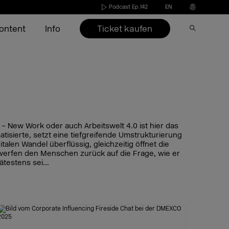
Podcast Ep.142
EN
Ticket kaufen
ontent
Info
Aussteller 2026
Aussteller werden
Conference
Video on Demand
Presse
esuch
s
Speaker*innen 2026
Aussteller 2022-2025
Agenda 2026
DMEXCO Newsletter
Partner & Sponsoren
nd
ide
Agenda 2026
Call for Speakers
 – New Work oder auch Arbeitswelt 4.0 ist hier das
Aussteller-Checkliste
tisierte, setzt eine tiefgreifende Umstrukturierung
len Wandel überflüssig, gleichzeitig öffnet die
FAQ Aussteller
Profilbild Generator
erfen den Menschen zurück auf die Frage, wie er
Datum & Öffnungszeiten
Profilbildgenerator
Bildgenerator für
Profilbildgenerator für
ätestens sei...
Anreise
Profilbildgenerator Partner
Speaker*innen
Speaker*innen
Übernachtung
Side Event Anmeldung
FAQ Bühnen & Speaker
Profilbildgenerator Partner