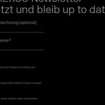
etzt und bleib up to dat
eichnung (optional)
name
*
 Expo, zum Programm, zu Tickets und
erem Blog und dem DMEXCO Podcast. Kompakt,
n Trends, Plattform-News und Branchen-