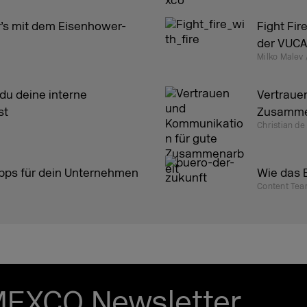
r’s mit dem Eisenhower-
Fight Fir
der VUCA
Milko Malev 
 du deine interne
Vertraue
st
Zusamme
Christian de 
ipps für dein Unternehmen
Wie das 
Content Team
MEXCO Newsletter