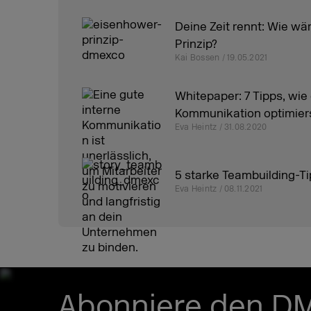
Deine Zeit rennt: Wie wä
Prinzip?
Kai Bossen / 19.05.2021
Whitepaper: 7 Tipps, wie
Kommunikation optimier
Eva Heintz / 31.08.2020
5 starke Teambuilding-T
Eva Heintz / 08.11.2021
Abonniere den D