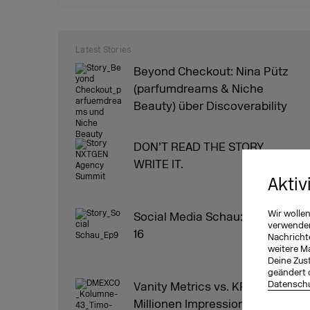
Latest Stories
Beyond Checkout: Nina Pütz
(parfumdreams & Niche
Beauty) über Discoverability
DON’T READ THE STORY.
WRITE IT.
Aktiv
Wir wolle
Social Media Schau: Episode
verwenden 
16
Nachricht
weitere M
Deine Zust
geändert 
Datenschu
Vanity Metrics vs. KPIs:
Millionen Impressionen, null