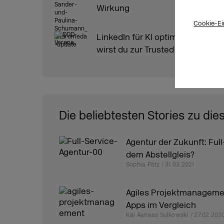
Wirkung
Cookie-Ei
LinkedIn für KI optimieren: So
wirst du zur Trusted Source
Die beliebtesten Stories zu die
Agentur der Zukunft: Ful
dem Abstellgleis?
Sophia Pätz / 31.03.2021
Agiles Projektmanagemen
Apps im Vergleich
Kai Aeneas Sulkowski / 27.02.202