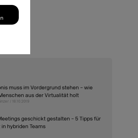
en
bnis muss im Vordergrund stehen – wie
Menschen aus der Virtualität holt
nzer / 18.10.2019
eetings geschickt gestalten – 5 Tipps für
t in hybriden Teams