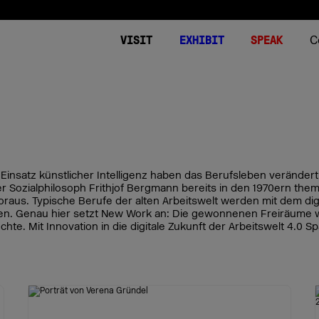
C
VISIT
EXHIBIT
SPEAK
Tickets
Expo
Summits 2026
Stories
Über DMEXCO
Plane Deinen B
DMEXCO World
Bühnen
Podcast
Kontakt
Video on Dema
Downloads
DMEXCO worldw
Einsatz künstlicher Intelligenz haben das Berufsleben verändert
World of Agencies
r Sozialphilosoph Frithjof Bergmann bereits in den 1970ern thema
aus. Typische Berufe der alten Arbeitswelt werden mit dem digita
DMEXCO 2026 App
World of Commerce
n. Genau hier setzt New Work an: Die gewonnenen Freiräume w
FAQ Besucher
World of Media
hte. Mit Innovation in die digitale Zukunft der Arbeitswelt 4.0 Sp
DMEXCO Newsletter
World of Tech
Side Events
Start-up Area