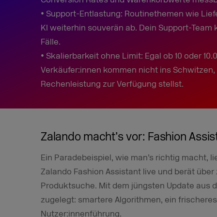
• Support-Entlastung: Routinethemen wie Lief
KI weiterhin souverän ab. Dein Support-Team
Fälle.
• Skalierbarkeit ohne Limit: Egal ob 10 oder 10.
Verkäufer:innen kommen nicht ins Schwitzen
Rechenleistung zur Verfügung stellst.
Zalando macht’s vor: Fashion Assi
Ein Paradebeispiel, wie man’s richtig macht, li
Zalando Fashion Assistant live und berät über 
Produktsuche. Mit dem jüngsten Update aus d
zugelegt: smartere Algorithmen, ein frischer
Nutzer:innenführung.