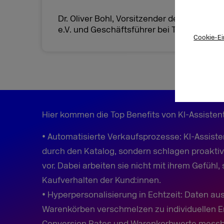
Dr. Oliver Bohl, Vorsitzender der Fokusg
e.V. und Geschäftsführer bei Triplesense 
Cookie-Ei
Hier kommen die Top Benefits von KI-Assisten
• Automatisierte Verkaufsprozesse: KI-Assiste
durch den Katalog, sondern schlagen proaktiv
vor. Dabei arbeiten sie nicht mit ihrem Gefüh
Kaufverhalten der Kund:innen.
• Hyperpersonalisierung in Echtzeit: Daten a
Warenkörben verschmelzen zu individuellen E
Conversion Rates und Warenkorbwerte messb