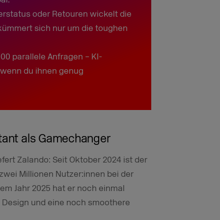
erstatus oder Retouren wickelt die
 kümmert sich nur um die toughen
000 parallele Anfragen – KI-
, wenn du ihnen genug
stant als Gamechanger
efert Zalando: Seit Oktober 2024 ist der
zwei Millionen Nutzer:innen bei der
em Jahr 2025 hat er noch einmal
es Design und eine noch smoothere