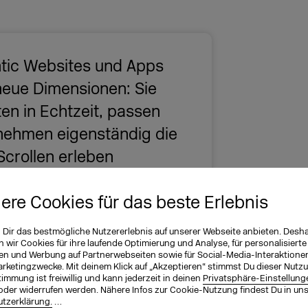
tic Websites und Apps
neue Dimensionen: Sie
en in Echtzeit, passen
nehmen eigenständig die
crollen erleben
rpersonalisierte Journey
evant und immer unter
iere Cookies für das beste Erlebnis
nternehmen erzielen so
n Dir das bestmögliche Nutzererlebnis auf unserer Webseite anbieten. Desh
wir Cookies für ihre laufende Optimierung und Analyse, für personalisierte
ern die
en und Werbung auf Partnerwebseiten sowie für Social-Media-Interaktione
 verbessern messbar die
arketingzwecke. Mit deinem Klick auf „Akzeptieren“ stimmst Du dieser Nutzu
immung ist freiwillig und kann jederzeit in deinen
Privatsphäre-Einstellung
oder widerrufen werden. Nähere Infos zur Cookie-Nutzung findest Du in un
tzerklärung.
…