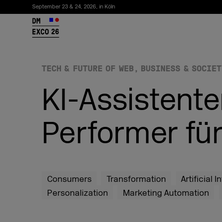
September 23 & 24, 2026, in Köln
26
TECH & FUTURE OF WEB
BUSINESS & SOCIET
KI-Assistent
Performer fü
Newsletter abonnieren
Consumers
Transformation
Artificial 
Personalization
Marketing Automation