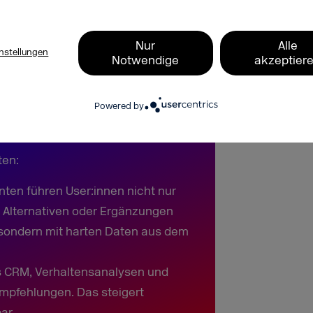
ruppe Digital Commerce beim BVDW
Reply
Nur
Alle
nstellungen
Notwendige
akzeptier
Powered by
ten:
nten führen User:innen nicht nur
 Alternativen oder Ergänzungen
l, sondern mit harten Daten aus dem
us CRM, Verhaltensanalysen und
mpfehlungen. Das steigert
ar.