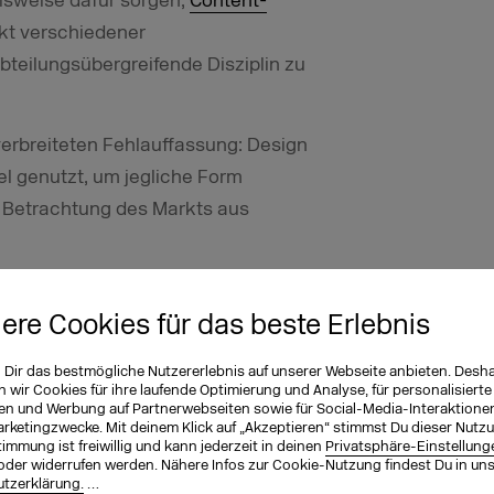
lsweise dafür sorgen,
Content-
ekt verschiedener
teilungsübergreifende Disziplin zu
 verbreiteten Fehlauffassung: Design
el genutzt, um jegliche Form
e Betrachtung des Markts aus
iere Cookies für das beste Erlebnis
on des Ansatzes?
ine Inhalte sind längst gelebte
n Dir das bestmögliche Nutzererlebnis auf unserer Webseite anbieten. Desh
wir Cookies für ihre laufende Optimierung und Analyse, für personalisierte
es Potenzial?
en und Werbung auf Partnerwebseiten sowie für Social-Media-Interaktione
arketingzwecke. Mit deinem Klick auf „Akzeptieren“ stimmst Du dieser Nutzu
immung ist freiwillig und kann jederzeit in deinen
Privatsphäre-Einstellung
oder widerrufen werden. Nähere Infos zur Cookie-Nutzung findest Du in un
tzerklärung.
…