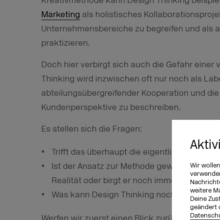
Kreativmethode kann Design Thinking beispie
Marketing
als holistisches Kollaborationsproj
Unternehmensbereiche zu begreifen und als ab
praktizieren.
Doch hier verbirgt sich auch die Gefahr einer
Thinking wird inzwischen oft nur noch als Lab
abteilungsübergreifender Kooperation und di
Kundenperspektive zu beschreiben.
Es stellen sich die Fragen:
Aktiv
Trifft das überhaupt die eigentliche Intenti
Ist der Ansatz zur Methode geworden und se
Wir wolle
verwenden 
Realität oder birgt er noch immer innovativ
Nachricht
weitere M
Was kann Design Thinking noch bieten?
Deine Zust
geändert 
Datenschu
Werfen wir zuerst einen Blick zurück …