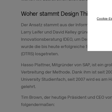
Woher stammt Design Thinking?
Cookie-Ei
Der Ansatz stammt aus der Informatik. Die Ent
Larry Leifer und David Kelley gründeten 1991 im
Innovationsberatung IDEO, um Design Thinkin
wurde die bis heute erfolgreiche Serie der D
(DTRS) losgetreten.
Hasso Plattner, Mitgründer von SAP, ist ein gr
Verbreitung der Methode. Dank ihm ist seit 20
University Studienfach, seit 2007 wird es am H
gelehrt.
Tim Brown, der heutige Präsident und CEO von 
folgendermaßen: