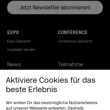
EXPO
CONFERENCE
Expo Übersicht
Conference Übersicht
Aussteller werden
News
Teilnahme
Stories
Aussteller werden
Aktiviere Cookies für das
Podcast
Aussteller Infos
beste Erlebnis
DMEXCO Community
Info
App
Wir wollen Dir das bestmögliche Nutzererlebnis
Kontakt
FAQ
auf unserer Webseite anbieten. Deshalb