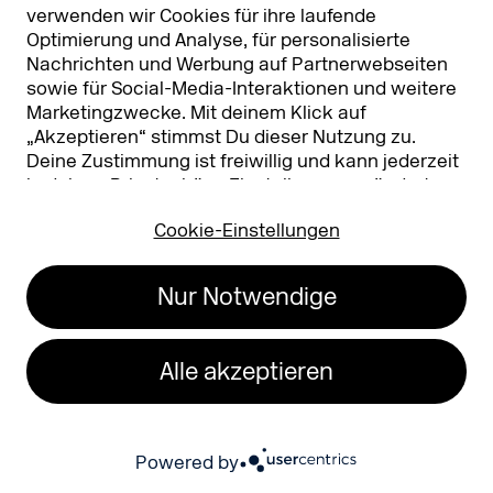
verwenden wir Cookies für ihre laufende
Über DMEXCO
Optimierung und Analyse, für personalisierte
Presse/Downloads
Nachrichten und Werbung auf Partnerwebseiten
sowie für Social-Media-Interaktionen und weitere
Phishing Alarm
Marketingzwecke. Mit deinem Klick auf
„Akzeptieren“ stimmst Du dieser Nutzung zu.
Partner
Worldwide
Deine Zustimmung ist freiwillig und kann jederzeit
in deinen
Privatsphäre-Einstellungen
geändert
Partner & Sponsoren
DMEXCO Asia
oder widerrufen werden. Nähere Infos zur Cookie-
Cookie-Einstellungen
Nutzung findest Du in unserer
Datenschutzerklärung.
…
Nur Notwendige
Alle akzeptieren
Koelnmesse GmbH
T. +49 221 821 2020
Messeplatz 1
info@dmexco.com
Powered by
50679 Köln