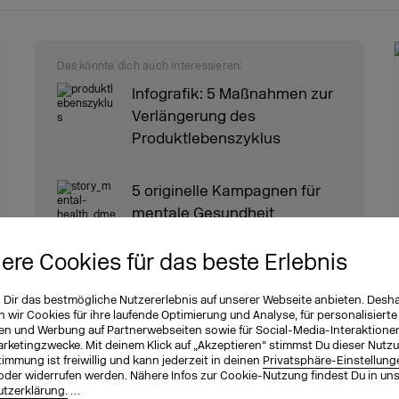
Das könnte dich auch interessieren:
Infografik: 5 Maßnahmen zur
Verlängerung des
Produktlebenszyklus
5 originelle Kampagnen für
mentale Gesundheit
iere Cookies für das beste Erlebnis
Wie du dich mit einer
n Dir das bestmögliche Nutzererlebnis auf unserer Webseite anbieten. Desh
überzeugenden Value
wir Cookies für ihre laufende Optimierung und Analyse, für personalisierte
Proposition von der Masse
en und Werbung auf Partnerwebseiten sowie für Social-Media-Interaktione
abhebst
arketingzwecke. Mit deinem Klick auf „Akzeptieren“ stimmst Du dieser Nutzu
immung ist freiwillig und kann jederzeit in deinen
Privatsphäre-Einstellung
oder widerrufen werden. Nähere Infos zur Cookie-Nutzung findest Du in un
tzerklärung.
…