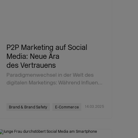
P2P Marketing auf Social
Media: Neue Ära
des Vertrauens
Paradigmenwechsel in der Welt des
digitalen Marketings: Während Influen…
14.03.2025
Brand & Brand Safety
E-Commerce