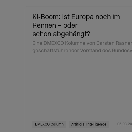
KI‑Boom: Ist Europa noch im
Rennen – oder
schon abgehängt?
Eine DMEXCO Kolumne von Carsten Rasner
geschäftsführender Vorstand des Bundes
05.03.2
DMEXCO Column
Artificial Intelligence