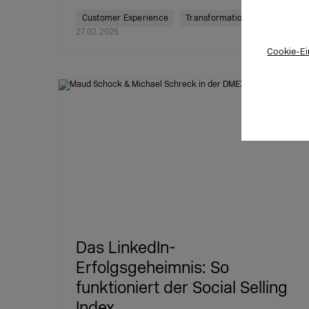
Customer Experience
Transformation
27.02.2025
Cookie-Ei
Das LinkedIn-
Erfolgsgeheimnis: So
funktioniert der Social Selling
Index