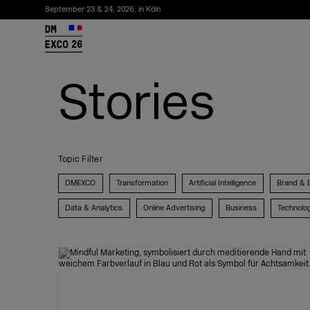
September 23 & 24, 2026, in Köln
26
Stories
Topic Filter
DMEXCO
Transformation
Artificial Intelligence
Brand & 
Data & Analytics
Online Advertising
Business
Technolo
Newsletter abonnieren