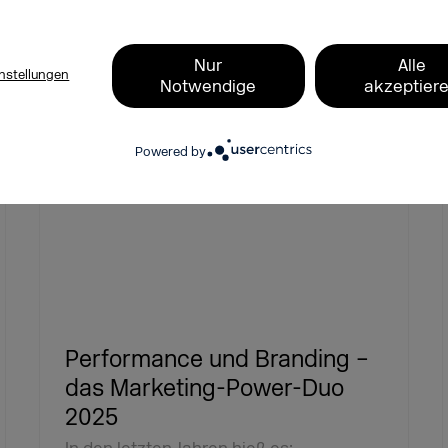
Das Metaverse – Realität der
Zukunft?
Nur
Alle
nstellungen
Notwendige
akzeptier
Powered by
Performance und Branding –
das Marketing-Power-Duo
2025