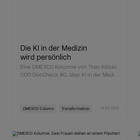
Die KI in der Medizin
wird persönlich
Eine DMEXCO Kolumne von Thilo Kölzer,
COO DocCheck AG, über KI in der Medi…
19.03.2025
DMEXCO Column
Transformation