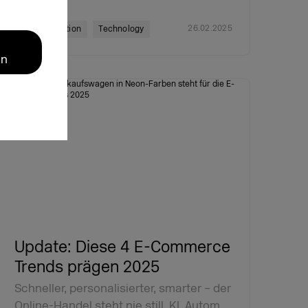
26.02.2025
Transformation
Technology
en
Update: Diese 4 E-Commerce
Trends prägen 2025
Schneller, personalisierter, smarter – der
Online-Handel steht nie still. KI, Autom…