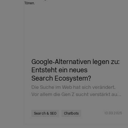
Google‑Alternativen legen zu:
Entsteht ein neues
Search Ecosystem?
Die Suche im Web hat sich verändert.
Vor allem die Gen Z sucht verstärkt au…
13.03.2025
Search & SEO
Chatbots