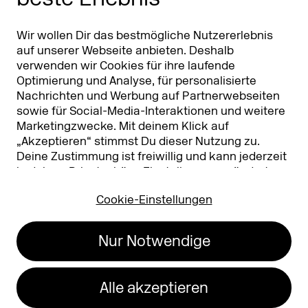
Partner
Worldwide
Partner & Sponsoren
DMEXCO Asia
Wir wollen Dir das bestmögliche Nutzererlebnis
auf unserer Webseite anbieten. Deshalb
verwenden wir Cookies für ihre laufende
Optimierung und Analyse, für personalisierte
Nachrichten und Werbung auf Partnerwebseiten
sowie für Social-Media-Interaktionen und weitere
Marketingzwecke. Mit deinem Klick auf
„Akzeptieren“ stimmst Du dieser Nutzung zu.
Deine Zustimmung ist freiwillig und kann jederzeit
Koelnmesse GmbH
T. +49 221 821 2020
in deinen
Privatsphäre-Einstellungen
geändert
Messeplatz 1
info@dmexco.com
oder widerrufen werden. Nähere Infos zur Cookie-
50679 Köln
Cookie-Einstellungen
Nutzung findest Du in unserer
Datenschutzerklärung.
…
Impressum
Datenschutz
Nur Notwendige
Erklärung zur
Barrierefreiheit
Alle akzeptieren