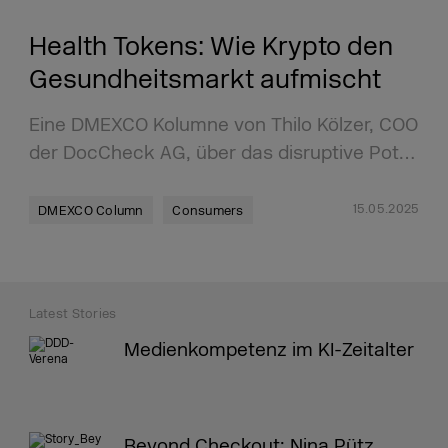
Health Tokens: Wie Krypto den
Gesundheitsmarkt aufmischt
Eine DMEXCO Kolumne von Thilo Kölzer, COO
der DocCheck AG, über das disruptive Pot…
15.05.2025
DMEXCO Column
Consumers
Latest Stories
Medienkompetenz im KI-Zeitalter
Beyond Checkout: Nina Pütz