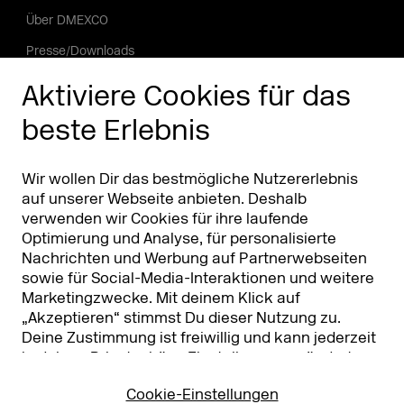
Über DMEXCO
Presse/Downloads
Phishing Alarm
Aktiviere Cookies für das
beste Erlebnis
Partner
Worldwide
Partner & Sponsoren
DMEXCO Asia
Wir wollen Dir das bestmögliche Nutzererlebnis
auf unserer Webseite anbieten. Deshalb
verwenden wir Cookies für ihre laufende
Optimierung und Analyse, für personalisierte
Nachrichten und Werbung auf Partnerwebseiten
sowie für Social-Media-Interaktionen und weitere
Marketingzwecke. Mit deinem Klick auf
„Akzeptieren“ stimmst Du dieser Nutzung zu.
Deine Zustimmung ist freiwillig und kann jederzeit
Koelnmesse GmbH
T. +49 221 821 2020
in deinen
Privatsphäre-Einstellungen
geändert
Messeplatz 1
info@dmexco.com
oder widerrufen werden. Nähere Infos zur Cookie-
50679 Köln
Cookie-Einstellungen
Nutzung findest Du in unserer