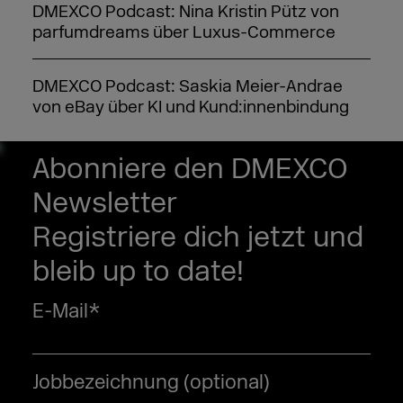
DMEXCO Podcast: Nina Kristin Pütz von
parfumdreams über Luxus-Commerce
DMEXCO Podcast: Saskia Meier-Andrae
von eBay über KI und Kund:innenbindung
DMEXCO Podcast: idealo-CEO Jovan Protić
Abonniere den DMEXCO
über die Zukunft von AI im Commerce
Newsletter
Registriere dich jetzt und
DMEXCO Podcast: Steffen Zeller über die
Branding-Strategie bei Rügenwalder Mühle
bleib up to date!
E-Mail
*
Jobbezeichnung (optional)