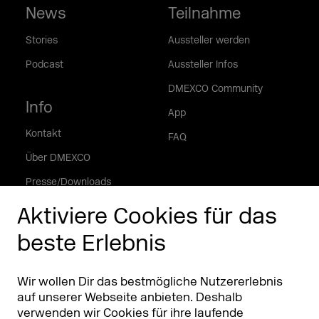
News
Teilnahme
Stories
Aussteller werden
Podcast
Aussteller Infos
DMEXCO Community
Info
App
Kontakt
FAQ
Über DMEXCO
Presse/Downloads
Phishing Alarm
Aktiviere Cookies für das
beste Erlebnis
Partner
Worldwide
Partner & Sponsoren
DMEXCO Asia
Wir wollen Dir das bestmögliche Nutzererlebnis
auf unserer Webseite anbieten. Deshalb
verwenden wir Cookies für ihre laufende