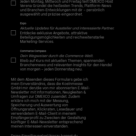
Jeden Montag, Mittwoch und Freitag teilt DMEXCO Host
Verena Gründel die heißesten Trends, Plattform-News
und Branchen-Entwicklungen mit dir – persönlich
ausgewählt und präzise eingeordnet.
Expo
Aktuelle Updates für Aussteller und interessierte Partner.
Entdecke exklusive Angebote, attraktive
Beteiligungsmöglichkeiten und reichweitenstarke
Marketing-Services.
Commerce Compass
Dein Wegweiser durch die Commerce-Welt.
Bleib auf Kurs mit aktuellen Themen, spannenden
Branchennews und relevanten Insights für den Handel
von morgen – jeden Donnerstag neu.
Mit dem Absenden dieses Formulars gebe ich
mein Einverständnis, dass die Koelnmesse
GmbH mir den/die von mir abonnierten E-Mail-
Newsletter mit Informationen, Neuigkeiten &
Umfragen zur DMEXCO zusendet. Zudem
erkläre ich mich mit der Messung,
Speicherung und Auswertung von
Öffnungsraten, Klickraten, Lesedauer und
verwendetem E-Mail-Client in meinem
Empfängerprofil zu Zwecken der Gestaltung
künftiger E-Mail-Newsletter entsprechend
meinen Interessen einverstanden.