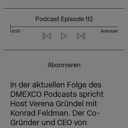
Podcast Episode 112
S
e
e
00:00
NaN:NaN
k
Abonnieren
In der aktuellen Folge des
DMEXCO Podcasts spricht
Host Verena Gründel mit
Konrad Feldman. Der Co-
Gründer und CEO von