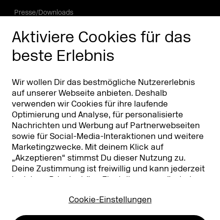
Presse/Downloads
Phishing Alarm
Aktiviere Cookies für das
beste Erlebnis
Partner
Worldwide
Partner & Sponsoren
DMEXCO Asia
Wir wollen Dir das bestmögliche Nutzererlebnis
auf unserer Webseite anbieten. Deshalb
verwenden wir Cookies für ihre laufende
Optimierung und Analyse, für personalisierte
Nachrichten und Werbung auf Partnerwebseiten
sowie für Social-Media-Interaktionen und weitere
Marketingzwecke. Mit deinem Klick auf
„Akzeptieren“ stimmst Du dieser Nutzung zu.
Deine Zustimmung ist freiwillig und kann jederzeit
Koelnmesse GmbH
T. +49 221 821 2020
in deinen
Privatsphäre-Einstellungen
geändert
Messeplatz 1
info@dmexco.com
oder widerrufen werden. Nähere Infos zur Cookie-
50679 Köln
Cookie-Einstellungen
Nutzung findest Du in unserer
Datenschutzerklärung.
…