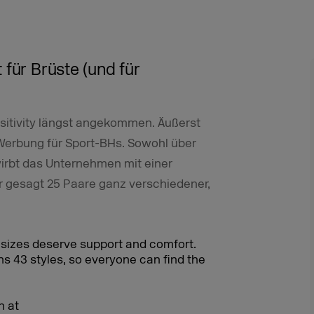
 für Brüste (und für
ositivity längst angekommen. Äußerst
r Werbung für Sport-BHs. Sowohl über
wirbt das Unternehmen mit einer
er gesagt 25 Paare ganz verschiedener,
 sizes deserve support and comfort.
s 43 styles, so everyone can find the
n at