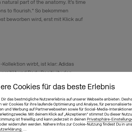
 natural part of the anatomy. It’s time
ons to flourish.“ So bekommen
st beworben wird, erst mit Klick auf
ollektion wirbt, ist klar: Adidas
versität und Body Positivity den
it dem vermeintlichen Idealbild des
iere Cookies für das beste Erlebnis
. Aber ist es angebracht, dass Adidas
n Dir das bestmögliche Nutzererlebnis auf unserer Webseite anbieten. Desh
wir Cookies für ihre laufende Optimierung und Analyse, für personalisierte
en und Werbung auf Partnerwebseiten sowie für Social-Media-Interaktione
arketingzwecke. Mit deinem Klick auf „Akzeptieren“ stimmst Du dieser Nutzu
immung ist freiwillig und kann jederzeit in deinen
Privatsphäre-Einstellung
oder widerrufen werden. Nähere Infos zur Cookie-Nutzung findest Du in un
schaulichen, wie sehr die Kampagne
tzerklärung.
…