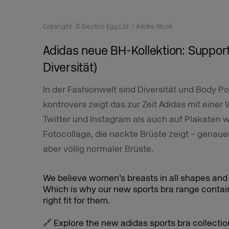
Copyright: © Electric Egg Ltd. / Adobe Stock
Adidas neue BH-Kollektion: Support
Diversität)
In der Fashionwelt sind Diversität und Body P
kontrovers zeigt das zur Zeit Adidas mit eine
Twitter und Instagram als auch auf Plakaten 
Fotocollage, die nackte Brüste zeigt – genau
aber völlig normaler Brüste.
We believe women’s breasts in all shapes and
Which is why our new sports bra range contain
right fit for them.
🔗 Explore the new adidas sports bra collectio