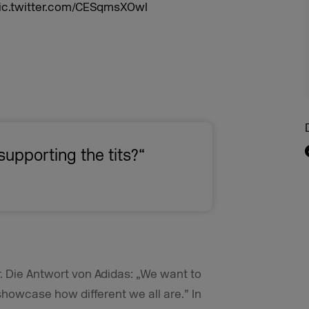
ic.twitter.com/CESqmsXOwI
upporting the tits?“
r. Die Antwort von Adidas: „We want to
 showcase how different we all are.” In