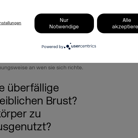
ters that played sports this is way
s because they can’t find the right fit to
Nur
Alle
 Lob bleibt er nicht allein. Auch
nstellungen
Notwendige
akzeptier
pagne. Gleichzeitig erntet die Brand
, dass der Content für Minderjährige
Powered by
 dass sich die proklamierte Diversität
e, und fragen, was Adidas mit der
ungsweise an wen sie sich richte.
 überfällige
eiblichen Brust?
örper zu
usgenutzt?