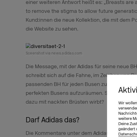
einer weiteren Antwort heißt es: „Breasts are a
to remove the stigma to allow future generati
Kund:innen die neue Kollektion, die mit dem Po
die Website zu sehen.
Sceenshot via news.adidas.com
Die Message, mit der Adidas für seine neue BH-K
schreibt sich auf die Fahne, im Zeichen von Di
passenden BH für jeden Busen zu bieten und m
Aktiv
perfekten Busens aufzuräumen. So weit so gut
dazu mit nackten Brüsten wirbt?
Wir wolle
verwenden 
Nachricht
Darf Adidas das?
weitere M
Deine Zust
geändert 
Die Kommentare unter dem Adidas-Post veran
Datenschu