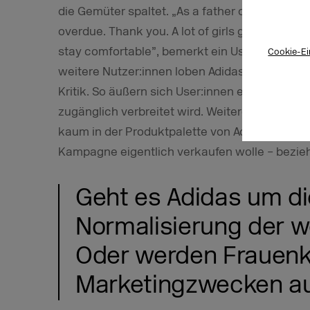
die Gemüter spaltet. „As a father of two daugh
overdue. Thank you. A lot of girls give up sport
stay comfortable”, bemerkt ein User. Mit seinem
Cookie-Ei
weitere Nutzer:innen loben Adidas für die Kam
Kritik. So äußern sich User:innen etwa besorgt
zugänglich verbreitet wird. Weitere bemängeln,
kaum in der Produktpalette von Adidas spiegel
Kampagne eigentlich verkaufen wolle – bezieh
Geht es Adidas um die
Normalisierung der w
Oder werden Frauenk
Marketingzwecken a