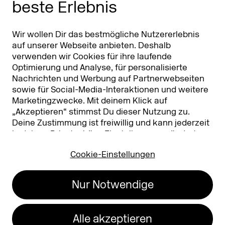
beste Erlebnis
Partner
Worldwide
Partner & Sponsoren
DMEXCO Asia
Wir wollen Dir das bestmögliche Nutzererlebnis
auf unserer Webseite anbieten. Deshalb
verwenden wir Cookies für ihre laufende
Optimierung und Analyse, für personalisierte
Nachrichten und Werbung auf Partnerwebseiten
sowie für Social-Media-Interaktionen und weitere
Marketingzwecke. Mit deinem Klick auf
„Akzeptieren“ stimmst Du dieser Nutzung zu.
Deine Zustimmung ist freiwillig und kann jederzeit
Koelnmesse GmbH
T. +49 221 821 2020
in deinen
Privatsphäre-Einstellungen
geändert
Messeplatz 1
info@dmexco.com
oder widerrufen werden. Nähere Infos zur Cookie-
50679 Köln
Cookie-Einstellungen
Nutzung findest Du in unserer
Datenschutzerklärung.
…
Impressum
Datenschutz
Nur Notwendige
Erklärung zur
Barrierefreiheit
Alle akzeptieren