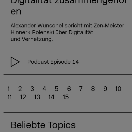
Digitalität zusammengehör
en
Alexander Wunschel spricht mit Zen‑Meister
Hinnerk Polenski über Digitalität
und Vernetzung.
Podcast Episode 14
1
2
3
4
5
6
7
8
9
10
11
12
13
14
15
Beliebte Topics