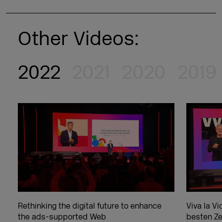
Other Videos:
2022
2021
2020
2019
Rethinking the digital future to enhance
Viva la V
the ads-supported Web
besten Ze