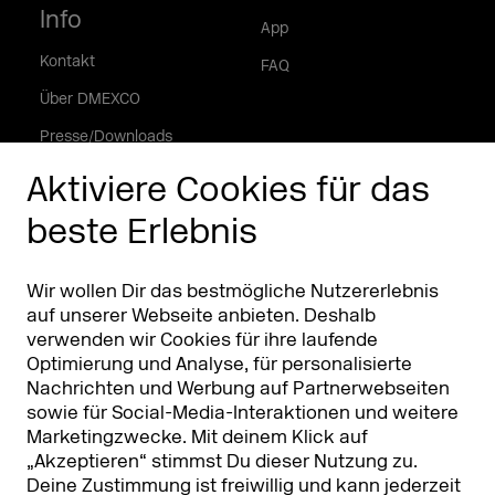
Info
App
Kontakt
FAQ
Über DMEXCO
Presse/Downloads
Phishing Alarm
Aktiviere Cookies für das
beste Erlebnis
Partner
Worldwide
Partner & Sponsoren
DMEXCO Asia
Wir wollen Dir das bestmögliche Nutzererlebnis
auf unserer Webseite anbieten. Deshalb
verwenden wir Cookies für ihre laufende
Optimierung und Analyse, für personalisierte
Nachrichten und Werbung auf Partnerwebseiten
sowie für Social-Media-Interaktionen und weitere
Marketingzwecke. Mit deinem Klick auf
„Akzeptieren“ stimmst Du dieser Nutzung zu.
Deine Zustimmung ist freiwillig und kann jederzeit