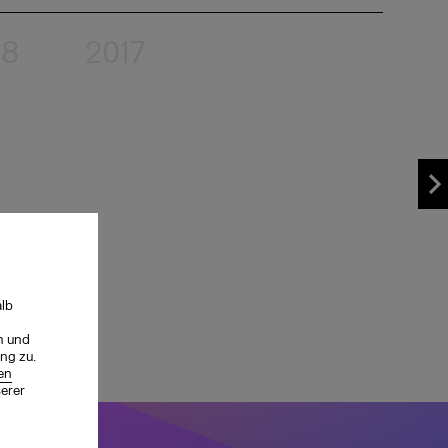
18
2017
alb
n und
ng zu.
en
serer