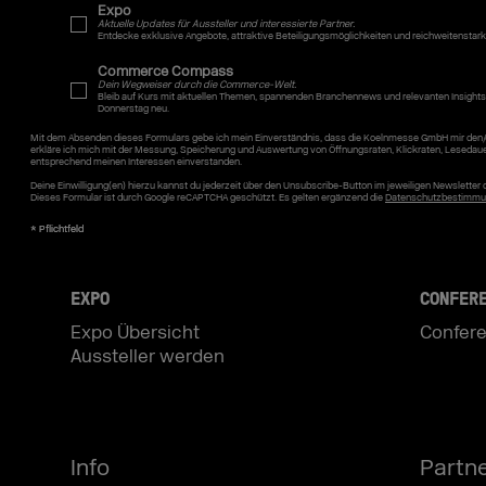
Expo
Aktuelle Updates für Aussteller und interessierte Partner.
Entdecke exklusive Angebote, attraktive Beteiligungsmöglichkeiten und reichweitenstar
Commerce Compass
Dein Wegweiser durch die Commerce-Welt.
Bleib auf Kurs mit aktuellen Themen, spannenden Branchennews und relevanten Insights
Donnerstag neu.
Mit dem Absenden dieses Formulars gebe ich mein Einverständnis, dass die Koelnmesse GmbH mir den/
erkläre ich mich mit der Messung, Speicherung und Auswertung von Öffnungsraten, Klickraten, Lesedau
entsprechend meinen Interessen einverstanden.
Deine Einwilligung(en) hierzu kannst du jederzeit über den Unsubscribe-Button im jeweiligen Newslette
Dieses Formular ist durch Google reCAPTCHA geschützt. Es gelten ergänzend die
Datenschutzbestimmu
EXPO
CONFER
Expo Übersicht
Confere
Aussteller werden
Info
Partn