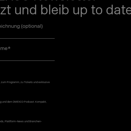
tzt und bleib up to date
ichnung (optional)
ame
*
, zum Programm, zu Tickets und exklusive
 Blog und dem DMEXCO Podcast. Kompakt,
ends, Plattform-News und Branchen-