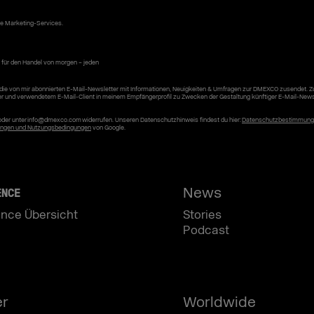
ke Marketing-Services.
 für den Handel von morgen – jeden
die von mir abonnierten E-Mail-Newsletter mit Informationen, Neuigkeiten & Umfragen zur DMEXCO zusendet. 
er und verwendetem E-Mail-Client in meinem Empfängerprofil zu Zwecken der Gestaltung künftiger E-Mail-News
r oder unter info@dmexco.com widerrufen. Unseren Datenschutzhinweis findest du hier:
Datenschutzbestimmun
ngen und Nutzungsbedingungen
von Google.
News
ENCE
nce Übersicht
Stories
Podcast
er
Worldwide