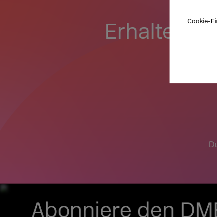
Cookie-Ei
Erhalte wei
Vi
Du
Abonniere den DM