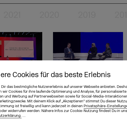
2021
2020
2019
20
iere Cookies für das beste Erlebnis
nnovation for new
My Self, My Avatar, My Identity:
ties and a Web3
n Dir das bestmögliche Nutzererlebnis auf unserer Webseite anbieten. Desh
wir Cookies für ihre laufende Optimierung und Analyse, für personalisierte
en und Werbung auf Partnerwebseiten sowie für Social-Media-Interaktione
arketingzwecke. Mit deinem Klick auf „Akzeptieren“ stimmst Du dieser Nutzu
immung ist freiwillig und kann jederzeit in deinen
Privatsphäre-Einstellung
oder widerrufen werden. Nähere Infos zur Cookie-Nutzung findest Du in un
tzerklärung.
…