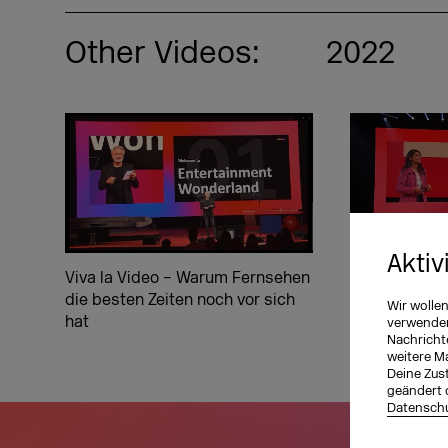
Other Videos:
2022
Aktiv
Viva la Video – Warum Fernsehen
Meaningful I
die besten Zeiten noch vor sich
Hybrid Reali
Wir wolle
hat
Metaverse
verwenden 
Nachricht
weitere M
Deine Zust
geändert 
Datenschu