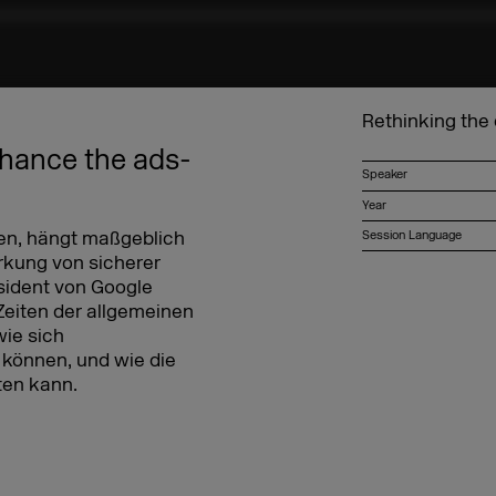
Rethinking the
enhance the ads-
Speaker
Year
nen, hängt maßgeblich
Session Language
rkung von sicherer
äsident von Google
Zeiten der allgemeinen
wie sich
 können, und wie die
ten kann.