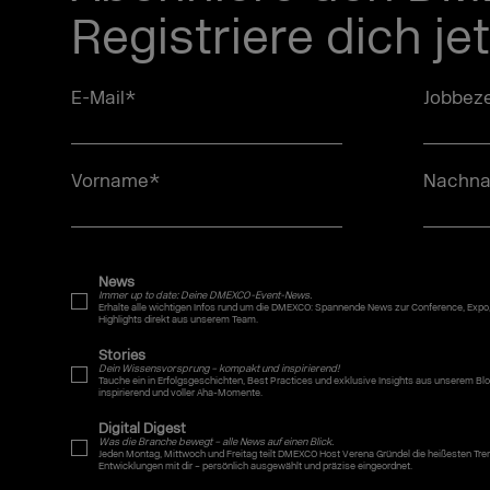
Registriere dich je
E-Mail
*
Jobbeze
Vorname
*
Nachn
News
Immer up to date: Deine DMEXCO-Event-News.
Erhalte alle wichtigen Infos rund um die DMEXCO: Spannende News zur Conference, Expo
Highlights direkt aus unserem Team.
Stories
Dein Wissensvorsprung – kompakt und inspirierend!
Tauche ein in Erfolgsgeschichten, Best Practices und exklusive Insights aus unserem
inspirierend und voller Aha-Momente.
Digital Digest
Was die Branche bewegt – alle News auf einen Blick.
Jeden Montag, Mittwoch und Freitag teilt DMEXCO Host Verena Gründel die heißesten Tr
Entwicklungen mit dir – persönlich ausgewählt und präzise eingeordnet.