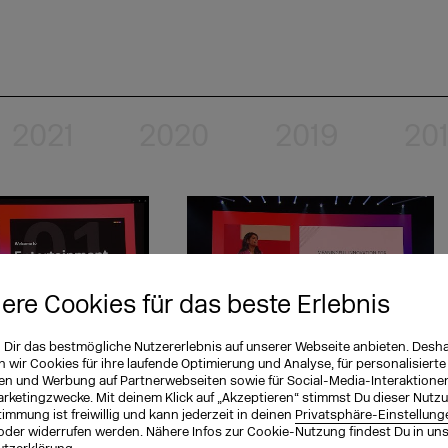
2021
2020
2019
20
iere Cookies für das beste Erlebnis
n Dir das bestmögliche Nutzererlebnis auf unserer Webseite anbieten. Desh
o – Warum Fernsehen
Meaningful Innovation for new
wir Cookies für ihre laufende Optimierung und Analyse, für personalisierte
en und Werbung auf Partnerwebseiten sowie für Social-Media-Interaktione
iten noch vor sich
Hybrid Realities and a Web3
arketingzwecke. Mit deinem Klick auf „Akzeptieren“ stimmst Du dieser Nutzu
Metaverse
immung ist freiwillig und kann jederzeit in deinen
Privatsphäre-Einstellung
oder widerrufen werden. Nähere Infos zur Cookie-Nutzung findest Du in un