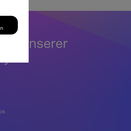
en
e in unserer
ry!
los