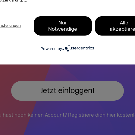
tzerklärung.
…
Nur
Alle
nstellungen
Notwendige
akzeptier
tere exklusive Einblick
Powered by
deo-on-Demand Libra
Jetzt einloggen!
 hast noch keinen Account? Registriere dich hier kosten