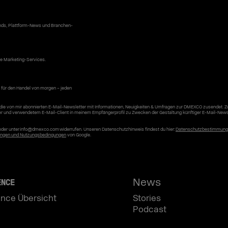
ends, Plattform-News und Branchen-
ke Marketing-Services.
 für den Handel von morgen – jeden
die von mir abonnierten E-Mail-Newsletter mit Informationen, Neuigkeiten & Umfragen zur DMEXCO zusendet. 
er und verwendetem E-Mail-Client in meinem Empfängerprofil zu Zwecken der Gestaltung künftiger E-Mail-News
r oder unter info@dmexco.com widerrufen. Unseren Datenschutzhinweis findest du hier:
Datenschutzbestimmun
ngen und Nutzungsbedingungen
von Google.
News
ENCE
nce Übersicht
Stories
Podcast