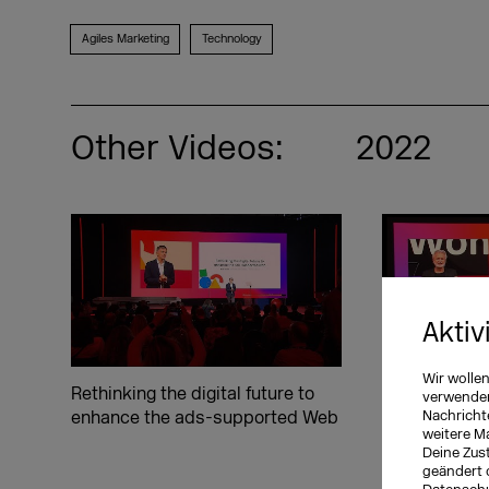
Agiles Marketing
Technology
Other Videos:
2022
Aktiv
Wir wolle
Rethinking the digital future to
Viva la Vide
verwenden 
Nachricht
enhance the ads-supported Web
die besten Ze
weitere M
hat
Deine Zust
geändert 