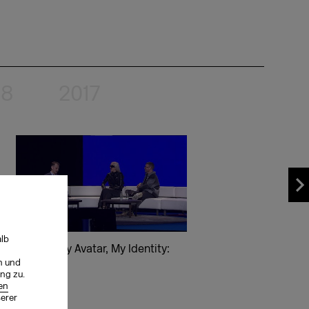
18
2017
alb
My Self, My Avatar, My Identity:
n und
ng zu.
en
serer