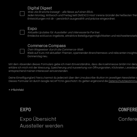
Digital Digest
Was die Branche bewegt – alle News auf einen Blick.
Jeden Montag, Mittwoch und Freitag teilt DMEXCO Host Verena Gründel die heißesten Tr
Entwicklungen mit dir – persönlich ausgewählt und präzise eingeordnet.
Expo
Aktuelle Updates für Aussteller und interessierte Partner.
Entdecke exklusive Angebote, attraktive Beteiligungsmöglichkeiten und reichweitenstar
Commerce Compass
Dein Wegweiser durch die Commerce-Welt.
Bleib auf Kurs mit aktuellen Themen, spannenden Branchennews und relevanten Insights
Donnerstag neu.
Mit dem Absenden dieses Formulars gebe ich mein Einverständnis, dass die Koelnmesse GmbH mir den/
erkläre ich mich mit der Messung, Speicherung und Auswertung von Öffnungsraten, Klickraten, Lesedau
entsprechend meinen Interessen einverstanden.
Deine Einwilligung(en) hierzu kannst du jederzeit über den Unsubscribe-Button im jeweiligen Newslette
Dieses Formular ist durch Google reCAPTCHA geschützt. Es gelten ergänzend die
Datenschutzbestimmu
EXPO
CONFER
Expo Übersicht
Confere
Aussteller werden