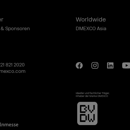
er
Worldwide
 & Sponsoren
DMEXCO Asia
221 821 2020
mexco.com
Ideeller und fachlicher Träger,
Inhaber der Marke DMEXCO