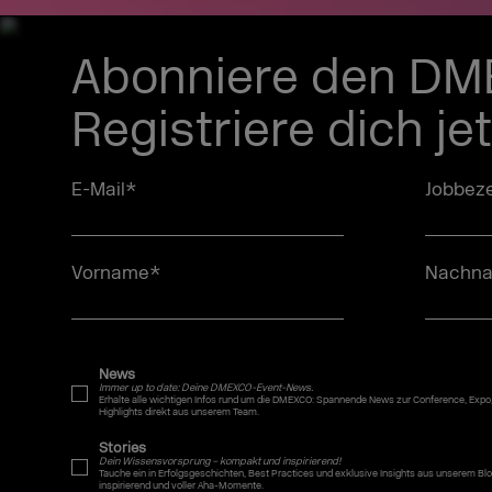
Abonniere den DM
Registriere dich je
E-Mail
*
Jobbeze
Vorname
*
Nachn
News
Immer up to date: Deine DMEXCO-Event-News.
Erhalte alle wichtigen Infos rund um die DMEXCO: Spannende News zur Conference, Expo
Highlights direkt aus unserem Team.
Stories
Dein Wissensvorsprung – kompakt und inspirierend!
Tauche ein in Erfolgsgeschichten, Best Practices und exklusive Insights aus unserem
inspirierend und voller Aha-Momente.