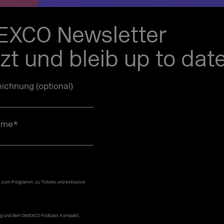
EXCO Newsletter
tzt und bleib up to date
ichnung (optional)
ame
*
, zum Programm, zu Tickets und exklusive
 Blog und dem DMEXCO Podcast. Kompakt,