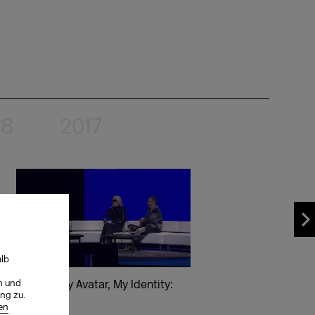
18
2017
alb
n und
My Self, My Avatar, My Identity:
ng zu.
en