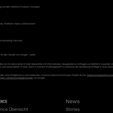
 Blog und dem DMEXCO Podcast. Kompakt,
ends, Plattform-News und Branchen-
ke Marketing-Services.
 für den Handel von morgen – jeden
die von mir abonnierten E-Mail-Newsletter mit Informationen, Neuigkeiten & Umfragen zur DMEXCO zusendet. 
er und verwendetem E-Mail-Client in meinem Empfängerprofil zu Zwecken der Gestaltung künftiger E-Mail-News
r oder unter info@dmexco.com widerrufen. Unseren Datenschutzhinweis findest du hier:
Datenschutzbestimmun
ngen und Nutzungsbedingungen
von Google.
News
ENCE
nce Übersicht
Stories