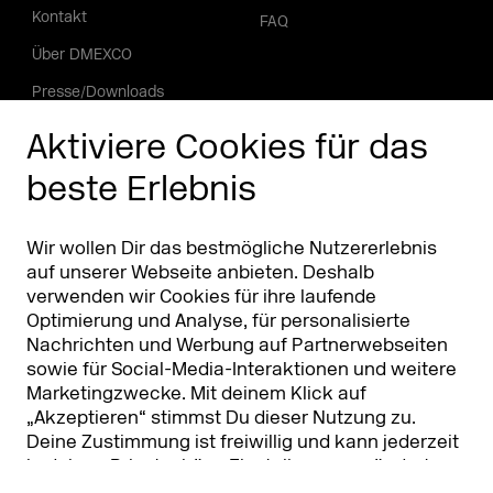
Kontakt
FAQ
Über DMEXCO
Presse/Downloads
Phishing Alarm
Aktiviere Cookies für das
beste Erlebnis
Partner
Worldwide
Partner & Sponsoren
DMEXCO Asia
Wir wollen Dir das bestmögliche Nutzererlebnis
auf unserer Webseite anbieten. Deshalb
verwenden wir Cookies für ihre laufende
Optimierung und Analyse, für personalisierte
Nachrichten und Werbung auf Partnerwebseiten
sowie für Social-Media-Interaktionen und weitere
Marketingzwecke. Mit deinem Klick auf
„Akzeptieren“ stimmst Du dieser Nutzung zu.
Deine Zustimmung ist freiwillig und kann jederzeit
Koelnmesse GmbH
T. +49 221 821 2020
in deinen
Privatsphäre-Einstellungen
geändert
Messeplatz 1
info@dmexco.com
oder widerrufen werden. Nähere Infos zur Cookie-