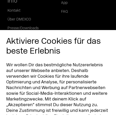
Info
App
Kontakt
FAQ
Über DMEXCO
Presse/Downloads
Phishing Alarm
Aktiviere Cookies für das
beste Erlebnis
Partner
Worldwide
Partner & Sponsoren
DMEXCO Asia
Wir wollen Dir das bestmögliche Nutzererlebnis
auf unserer Webseite anbieten. Deshalb
verwenden wir Cookies für ihre laufende
Optimierung und Analyse, für personalisierte
Nachrichten und Werbung auf Partnerwebseiten
sowie für Social-Media-Interaktionen und weitere
Marketingzwecke. Mit deinem Klick auf
„Akzeptieren“ stimmst Du dieser Nutzung zu.
Deine Zustimmung ist freiwillig und kann jederzeit
Koelnmesse GmbH
T. +49 221 821 2020