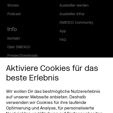
Stories
Aussteller werden
Podcast
Aussteller Infos
DMEXCO Community
Info
App
Kontakt
FAQ
Über DMEXCO
Presse/Downloads
Phishing Alarm
Aktiviere Cookies für das
beste Erlebnis
Partner
Worldwide
Partner & Sponsoren
DMEXCO Asia
Wir wollen Dir das bestmögliche Nutzererlebnis
auf unserer Webseite anbieten. Deshalb
verwenden wir Cookies für ihre laufende
Optimierung und Analyse, für personalisierte