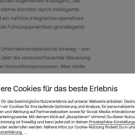
ichen allgemeinen Intelligenz, die
ysteme könnten durch intelligente
in nahtlos integriertes operatives
de Führungspraktiken grundlegend
len Unternehmensbereiche hinweg – von
s über die vorausschauende Steuerung
on Innovationsprozessen. Man stelle
äzise vorhersagt, sondern auch
stige Nachhaltigkeit und ethische
iere Cookies für das beste Erlebnis
h die Entwicklung agentenbasierter KI-
zu Rationalität, Weisheit und
n Dir das bestmögliche Nutzererlebnis auf unserer Webseite anbieten. Desh
wir Cookies für ihre laufende Optimierung und Analyse, für personalisierte
andersetzung mit diesen Dimensionen
en und Werbung auf Partnerwebseiten sowie für Social-Media-Interaktione
arketingzwecke. Mit deinem Klick auf „Akzeptieren“ stimmst Du dieser Nutzu
 betriebliche Prozesse unabdingbar:
immung ist freiwillig und kann jederzeit in deinen
Privatsphäre-Einstellung
oder widerrufen werden. Nähere Infos zur Cookie-Nutzung findest Du in un
tzerklärung.
…
 wie sie in heutigen KI-Modellen