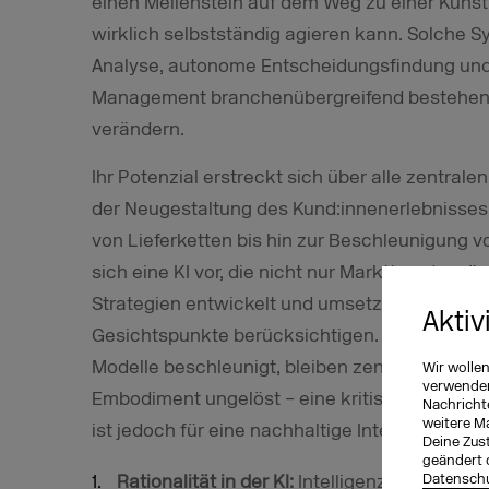
einen Meilenstein auf dem Weg zu einer Künstl
wirklich selbstständig agieren kann. Solche S
Analyse, autonome Entscheidungsfindung und e
Management branchenübergreifend bestehen
verändern.
Ihr Potenzial erstreckt sich über alle zentra
der Neugestaltung des Kund:innenerlebnisse
von Lieferketten bis hin zur Beschleunigung v
sich eine KI vor, die nicht nur Markttrends pr
Strategien entwickelt und umsetzt, die langfri
Aktiv
Gesichtspunkte berücksichtigen. Während sic
Modelle beschleunigt, bleiben zentrale Fragen 
Wir wolle
verwenden 
Embodiment ungelöst – eine kritische Ausein
Nachricht
weitere M
ist jedoch für eine nachhaltige Integration in
Deine Zust
geändert 
Datenschu
Rationalität in der KI:
Intelligenz allein – so