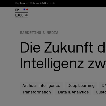
September 23 & 24, 2026, in Köln
26
MARKETING & MEDIA
Die Zukunft d
Intelligenz z
Newsletter abonnieren
Artificial Intelligence
Deep Learning
D
Transformation
Data & Analytics
Cust