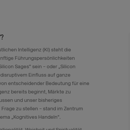
“?
ichen Intelligenz (KI) steht die
ftige Führungspersönlichkeiten
ilicon Sages“ sein – oder „Silicon
 disruptivem Einfluss auf ganze
von entscheidender Bedeutung für eine
igenz bereits beginnt, Märkte zu
ussen und unser bisheriges
 Frage zu stellen – stand im Zentrum
hema „Kognitives Handeln“.
tionalität, Weisheit und Spiritualität