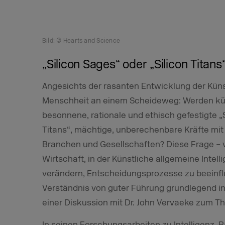
Bild: © Hearts and Science
„Silicon Sages“ oder „Silicon Titans
Angesichts der rasanten Entwicklung der Künstl
Menschheit an einem Scheideweg: Werden kün
besonnene, rationale und ethisch gefestigte „S
Titans“, mächtige, unberechenbare Kräfte mit
Branchen und Gesellschaften? Diese Frage – 
Wirtschaft, in der Künstliche allgemeine Intell
verändern, Entscheidungsprozesse zu beeinfl
Verständnis von guter Führung grundlegend in
einer Diskussion mit Dr. John Vervaeke zum T
In seinen Forschungsarbeiten zu Intelligenz, Ra