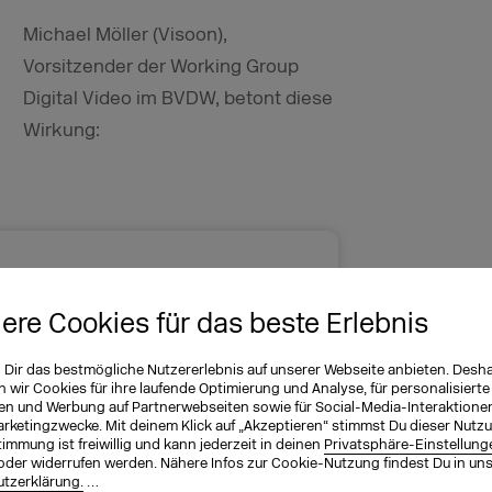
Michael Möller (Visoon),
Vorsitzender der Working Group
Digital Video im BVDW, betont diese
Wirkung:
den emotionale
nt-Umfelder und
iere Cookies für das beste Erlebnis
h First-Party-Daten,
n Dir das bestmögliche Nutzererlebnis auf unserer Webseite anbieten. Desh
lisierte Storytelling-
wir Cookies für ihre laufende Optimierung und Analyse, für personalisierte
en und Werbung auf Partnerwebseiten sowie für Social-Media-Interaktione
 Die Streuverluste sind
arketingzwecke. Mit deinem Klick auf „Akzeptieren“ stimmst Du dieser Nutzu
immung ist freiwillig und kann jederzeit in deinen
Privatsphäre-Einstellung
r Aufmerksamkeit und
oder widerrufen werden. Nähere Infos zur Cookie-Nutzung findest Du in un
tzerklärung.
…