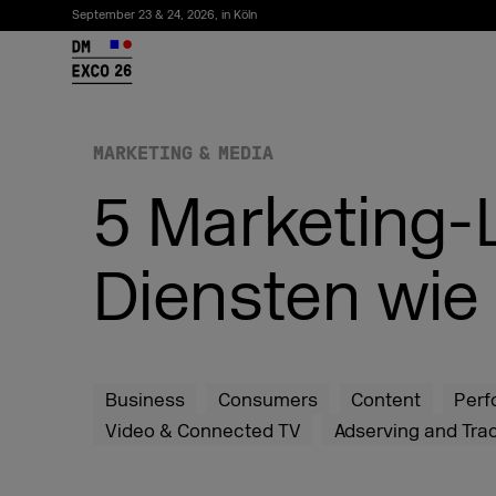
September 23 & 24, 2026, in Köln
26
MARKETING & MEDIA
5 Marketing-
Diensten wie N
Newsletter abonnieren
Business
Consumers
Content
Perf
Video & Connected TV
Adserving and Tra