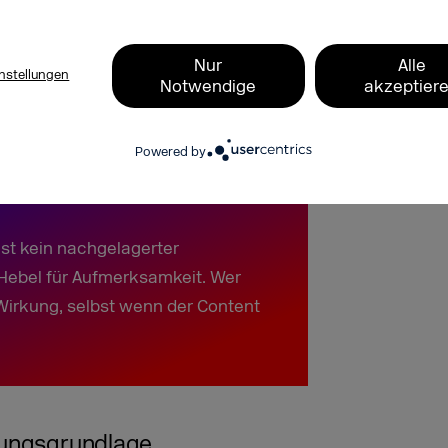
 Lean-Back-Umfeld des
Nur
Alle
nstellungen
Notwendige
akzeptier
Powered by
ist kein nachgelagerter
 Hebel für Aufmerksamkeit. Wer
t Wirkung, selbst wenn der Content
dungsgrundlage