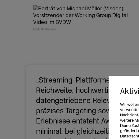
Bild: © Visoon
„Streaming-Plattformen verbin
Reichweite, hochwertige Conte
Aktiv
datengetriebene Relevanz. Durc
Wir wolle
präzises Targeting sowie persona
verwenden 
Nachricht
Erlebnisse entsteht Awareness.
weitere M
Deine Zust
minimal, bei gleichzeitig hohe
geändert 
Datenschu