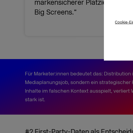
markensicherer Platzierung im
Big Screens.“
Cookie-Ei
Für Marketer:innen bedeutet das: Distribution 
Mediaplanungsjob, sondern ein strategischer
Inhalte im falschen Kontext ausspielt, verlier
stark ist.
#2 First-Party-Daten als Entschei