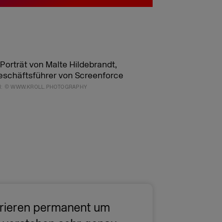
ld: © WWW.KROLL.PHOTOGRAPHY
rrieren permanent um