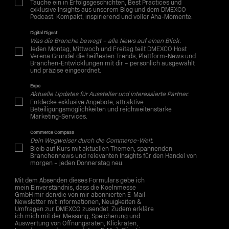
Tauche ein in Erfolgsgeschichten, Best Practices und
exklusive Insights aus unserem Blog und dem DMEXCO
Podcast. Kompakt, inspirierend und voller Aha-Momente.
Digital Digest
Was die Branche bewegt – alle News auf einen Blick.
Jeden Montag, Mittwoch und Freitag teilt DMEXCO Host
Verena Gründel die heißesten Trends, Plattform-News und
Branchen-Entwicklungen mit dir – persönlich ausgewählt
und präzise eingeordnet.
Expo
Aktuelle Updates für Aussteller und interessierte Partner.
Entdecke exklusive Angebote, attraktive
Beteiligungsmöglichkeiten und reichweitenstarke
Marketing-Services.
Commerce Compass
Dein Wegweiser durch die Commerce-Welt.
Bleib auf Kurs mit aktuellen Themen, spannenden
Branchennews und relevanten Insights für den Handel von
morgen – jeden Donnerstag neu.
Mit dem Absenden dieses Formulars gebe ich
mein Einverständnis, dass die Koelnmesse
GmbH mir den/die von mir abonnierten E-Mail-
Newsletter mit Informationen, Neuigkeiten &
Umfragen zur DMEXCO zusendet. Zudem erkläre
ich mich mit der Messung, Speicherung und
Auswertung von Öffnungsraten, Klickraten,