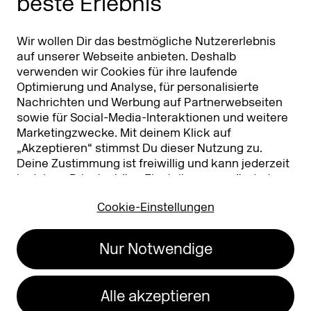
beste Erlebnis
Partner
Worldwide
Partner & Sponsoren
DMEXCO Asia
Wir wollen Dir das bestmögliche Nutzererlebnis
auf unserer Webseite anbieten. Deshalb
verwenden wir Cookies für ihre laufende
Optimierung und Analyse, für personalisierte
Nachrichten und Werbung auf Partnerwebseiten
sowie für Social-Media-Interaktionen und weitere
Marketingzwecke. Mit deinem Klick auf
„Akzeptieren“ stimmst Du dieser Nutzung zu.
Deine Zustimmung ist freiwillig und kann jederzeit
Koelnmesse GmbH
T. +49 221 821 2020
in deinen
Privatsphäre-Einstellungen
geändert
Messeplatz 1
info@dmexco.com
oder widerrufen werden. Nähere Infos zur Cookie-
50679 Köln
Cookie-Einstellungen
Nutzung findest Du in unserer
Datenschutzerklärung.
…
Impressum
Datenschutz
Nur Notwendige
Erklärung zur
Barrierefreiheit
Alle akzeptieren