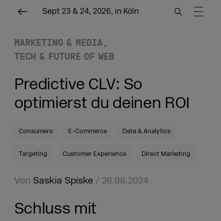
Sept 23 & 24, 2026, in Köln
MARKETING & MEDIA
TECH & FUTURE OF WEB
Predictive CLV: So
optimierst du deinen ROI
Consumers
E-Commerce
Data & Analytics
Targeting
Customer Experience
Direct Marketing
Von
Saskia Spiske
/ 26.08.2024
Schluss mit