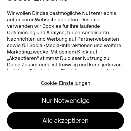
Partner & Sponsoren
DMEXCO Asia
Wir wollen Dir das bestmögliche Nutzererlebnis
auf unserer Webseite anbieten. Deshalb
verwenden wir Cookies für ihre laufende
Optimierung und Analyse, für personalisierte
Nachrichten und Werbung auf Partnerwebseiten
sowie für Social-Media-Interaktionen und weitere
Marketingzwecke. Mit deinem Klick auf
„Akzeptieren“ stimmst Du dieser Nutzung zu.
Deine Zustimmung ist freiwillig und kann jederzeit
Koelnmesse GmbH
T. +49 221 821 2020
in deinen
Privatsphäre-Einstellungen
geändert
Messeplatz 1
info@dmexco.com
oder widerrufen werden. Nähere Infos zur Cookie-
50679 Köln
Cookie-Einstellungen
Nutzung findest Du in unserer
Datenschutzerklärung.
…
Impressum
Datenschutz
Nur Notwendige
Erklärung zur
Barrierefreiheit
Alle akzeptieren