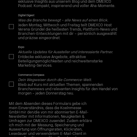
exklusive Insights aus unserem Blog und dem DMEXCO
Podcast. Kompakt, inspirierend und voller Aha-Momente.
Digital Digest
Was die Branche bewegt – alle News auf einen Blick.
Jeden Montag, Mittwoch und Freitag teilt DMEXCO Host
Verena Gründel die heißesten Trends, Plattform-News und
Branchen-Entwicklungen mit dir – persönlich ausgewählt
und präzise eingeordnet.
Expo
Aktuelle Updates für Aussteller und interessierte Partner.
Entdecke exklusive Angebote, attraktive
Beteiligungsmöglichkeiten und reichweitenstarke
Marketing-Services.
Commerce Compass
Dein Wegweiser durch die Commerce-Welt.
Bleib auf Kurs mit aktuellen Themen, spannenden
Branchennews und relevanten Insights für den Handel von
morgen – jeden Donnerstag neu.
Mit dem Absenden dieses Formulars gebe ich
mein Einverständnis, dass die Koelnmesse
GmbH mir den/die von mir abonnierten E-Mail-
Newsletter mit Informationen, Neuigkeiten &
Umfragen zur DMEXCO zusendet. Zudem erkläre
ich mich mit der Messung, Speicherung und
Auswertung von Öffnungsraten, Klickraten,
Lesedauer und verwendetem E-Mail-Client in