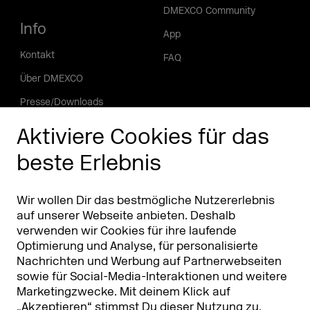
DMEXCO Community
Info
App
Kontakt
FAQ
Über DMEXCO
Presse/Downloads
Phishing Alarm
Aktiviere Cookies für das
beste Erlebnis
Partner
Worldwide
Partner & Sponsoren
DMEXCO Asia
Wir wollen Dir das bestmögliche Nutzererlebnis
auf unserer Webseite anbieten. Deshalb
verwenden wir Cookies für ihre laufende
Optimierung und Analyse, für personalisierte
Nachrichten und Werbung auf Partnerwebseiten
sowie für Social-Media-Interaktionen und weitere
Marketingzwecke. Mit deinem Klick auf
„Akzeptieren“ stimmst Du dieser Nutzung zu.