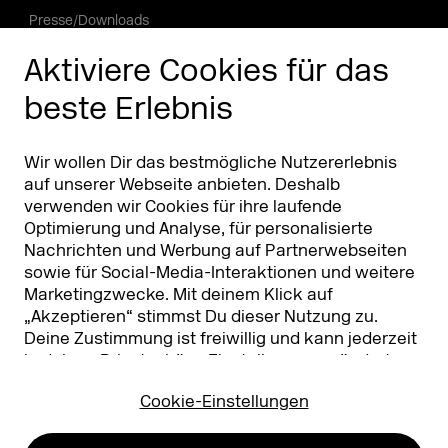
Presse/Downloads
Phishing Alarm
Aktiviere Cookies für das
beste Erlebnis
Partner
Worldwide
Partner & Sponsoren
DMEXCO Asia
Wir wollen Dir das bestmögliche Nutzererlebnis
auf unserer Webseite anbieten. Deshalb
verwenden wir Cookies für ihre laufende
Optimierung und Analyse, für personalisierte
Nachrichten und Werbung auf Partnerwebseiten
sowie für Social-Media-Interaktionen und weitere
Marketingzwecke. Mit deinem Klick auf
„Akzeptieren“ stimmst Du dieser Nutzung zu.
Deine Zustimmung ist freiwillig und kann jederzeit
Koelnmesse GmbH
T. +49 221 821 2020
in deinen
Privatsphäre-Einstellungen
geändert
Messeplatz 1
info@dmexco.com
oder widerrufen werden. Nähere Infos zur Cookie-
50679 Köln
Cookie-Einstellungen
Nutzung findest Du in unserer
Datenschutzerklärung.
…