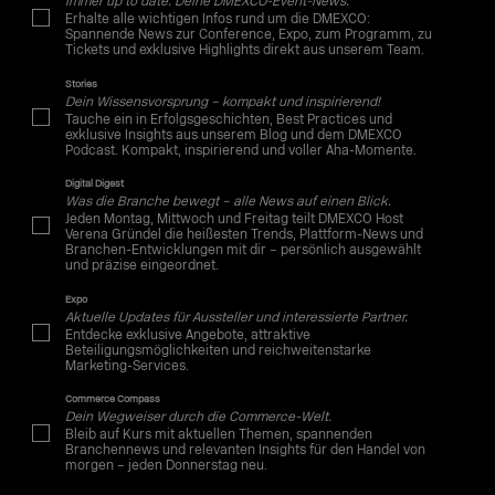
Immer up to date: Deine DMEXCO-Event-News.
Erhalte alle wichtigen Infos rund um die DMEXCO:
Spannende News zur Conference, Expo, zum Programm, zu
Tickets und exklusive Highlights direkt aus unserem Team.
Stories
Dein Wissensvorsprung – kompakt und inspirierend!
Tauche ein in Erfolgsgeschichten, Best Practices und
exklusive Insights aus unserem Blog und dem DMEXCO
Podcast. Kompakt, inspirierend und voller Aha-Momente.
Digital Digest
Was die Branche bewegt – alle News auf einen Blick.
Jeden Montag, Mittwoch und Freitag teilt DMEXCO Host
Verena Gründel die heißesten Trends, Plattform-News und
Branchen-Entwicklungen mit dir – persönlich ausgewählt
und präzise eingeordnet.
Expo
Aktuelle Updates für Aussteller und interessierte Partner.
Entdecke exklusive Angebote, attraktive
Beteiligungsmöglichkeiten und reichweitenstarke
Marketing-Services.
Commerce Compass
Dein Wegweiser durch die Commerce-Welt.
Bleib auf Kurs mit aktuellen Themen, spannenden
Branchennews und relevanten Insights für den Handel von
morgen – jeden Donnerstag neu.