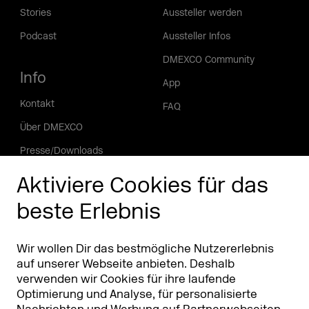
Stories
Aussteller werden
Podcast
Aussteller Infos
DMEXCO Community
Info
App
Kontakt
FAQ
Über DMEXCO
Presse/Downloads
Phishing Alarm
Aktiviere Cookies für das
beste Erlebnis
Partner
Worldwide
Partner & Sponsoren
DMEXCO Asia
Wir wollen Dir das bestmögliche Nutzererlebnis
auf unserer Webseite anbieten. Deshalb
verwenden wir Cookies für ihre laufende
Optimierung und Analyse, für personalisierte