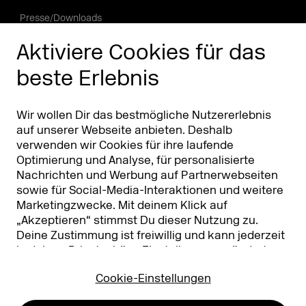
Presse/Downloads
Phishing Alarm
Aktiviere Cookies für das
beste Erlebnis
Partner
Worldwide
Partner & Sponsoren
DMEXCO Asia
Wir wollen Dir das bestmögliche Nutzererlebnis
auf unserer Webseite anbieten. Deshalb
verwenden wir Cookies für ihre laufende
Optimierung und Analyse, für personalisierte
Nachrichten und Werbung auf Partnerwebseiten
sowie für Social-Media-Interaktionen und weitere
Marketingzwecke. Mit deinem Klick auf
„Akzeptieren“ stimmst Du dieser Nutzung zu.
Deine Zustimmung ist freiwillig und kann jederzeit
Koelnmesse GmbH
T. +49 221 821 2020
in deinen
Privatsphäre-Einstellungen
geändert
Messeplatz 1
info@dmexco.com
oder widerrufen werden. Nähere Infos zur Cookie-
50679 Köln
Cookie-Einstellungen
Nutzung findest Du in unserer
Datenschutzerklärung.
…