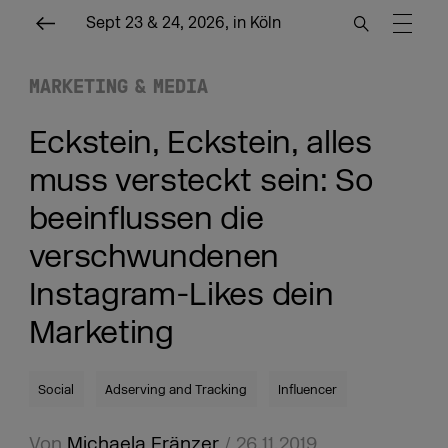
Sept 23 & 24, 2026, in Köln
MARKETING & MEDIA
Eckstein, Eckstein, alles
muss versteckt sein: So
beeinflussen die
verschwundenen
Instagram-Likes dein
Marketing
Social
Adserving and Tracking
Influencer
Von
Michaela Fränzer
/ 26.11.2019