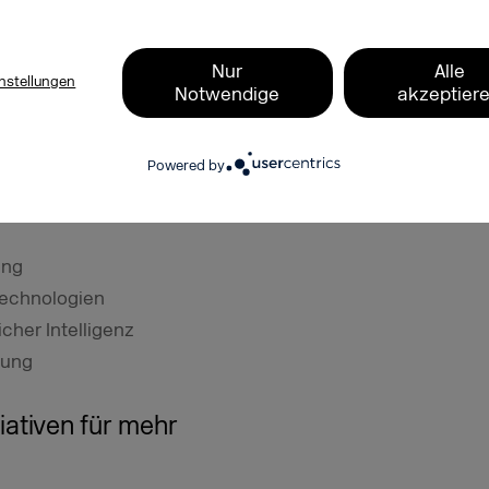
twortung eines Unternehmens bezieht,
onsibility um eine speziellere Form der
Nur
Alle
nkt auf den Herausforderungen der
nstellungen
Notwendige
akzeptier
wortungsbewussten Umgang mit Daten
Powered by
ty unter anderem folgende Aspekte im
ung
Technologien
cher Intelligenz
rung
tiativen für mehr