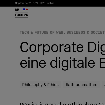
September 23 & 24, 2026, in Köln
26
TECH & FUTURE OF WEB
BUSINESS & SOCIET
Corporate Dig
eine digitale 
Newsletter abonnieren
Philosophy & Ethics
#attitudematters