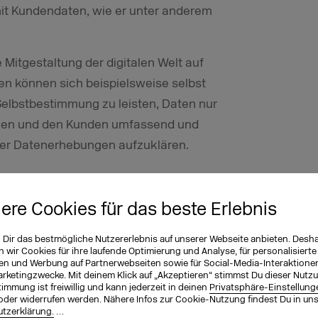
t Kundendaten, wie er unter anderem
Mitgestaltung der digitalen Welt auf
n können sich beispielsweise selbst
 Selbstbestimmung zu leisten, Daten nur
tzen und den Kunden umfassend und
der Datenerhebungen aufzuklären.
ial Responsibility – was ist
iere Cookies für das beste Erlebnis
n Dir das bestmögliche Nutzererlebnis auf unserer Webseite anbieten. Desh
Konzept der CDR ist das der CSR, der
wir Cookies für ihre laufende Optimierung und Analyse, für personalisierte
 und CSR lassen sich vielfach
en und Werbung auf Partnerwebseiten sowie für Social-Media-Interaktione
arketingzwecke. Mit deinem Klick auf „Akzeptieren“ stimmst Du dieser Nutzu
ziehen Unternehmen beides in ihr
immung ist freiwillig und kann jederzeit in deinen
Privatsphäre-Einstellung
oder widerrufen werden. Nähere Infos zur Cookie-Nutzung findest Du in un
l Responsibility auf einer allgemeineren
tzerklärung.
…