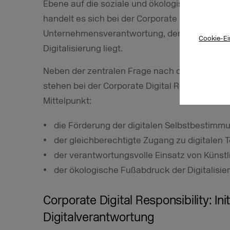
Ebene auf die soziale und ökologische Veran
handelt es sich bei der Corporate Digital Resp
Unternehmensverantwortung, deren Schwerpu
Cookie-Ei
Digitalisierung liegt.
Neben der zentralen Frage nach dem verant
stehen bei der Corporate Digital Responsibili
Mittelpunkt:
die Förderung der digitalen Selbstbestimm
der gleichberechtigte Zugang zu digitalen 
der verantwortungsvolle Einsatz von Künstli
der ökologische Fußabdruck der Digitalisie
Corporate Digital Responsibility: Ini
Digitalverantwortung