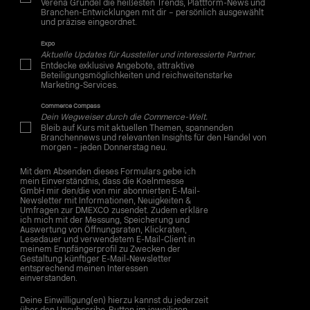
Verena Gründel die heißesten Trends, Plattform-News und
Branchen-Entwicklungen mit dir – persönlich ausgewählt
und präzise eingeordnet.
Expo
Aktuelle Updates für Aussteller und interessierte Partner.
Entdecke exklusive Angebote, attraktive
Beteiligungsmöglichkeiten und reichweitenstarke
Marketing-Services.
Commerce Compass
Dein Wegweiser durch die Commerce-Welt.
Bleib auf Kurs mit aktuellen Themen, spannenden
Branchennews und relevanten Insights für den Handel von
morgen – jeden Donnerstag neu.
Mit dem Absenden dieses Formulars gebe ich
mein Einverständnis, dass die Koelnmesse
GmbH mir den/die von mir abonnierten E-Mail-
Newsletter mit Informationen, Neuigkeiten &
Umfragen zur DMEXCO zusendet. Zudem erkläre
ich mich mit der Messung, Speicherung und
Auswertung von Öffnungsraten, Klickraten,
Lesedauer und verwendetem E-Mail-Client in
meinem Empfängerprofil zu Zwecken der
Gestaltung künftiger E-Mail-Newsletter
entsprechend meinen Interessen
einverstanden.
Deine Einwilligung(en) hierzu kannst du jederzeit