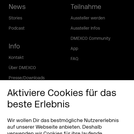
News
Teilnahme
Stories
Aussteller werden
Podcast
Aussteller Infos
DMEXCO Community
Info
App
Kontakt
FAQ
Über DMEXCO
Presse/Downloads
Phishing Alarm
Aktiviere Cookies für das
beste Erlebnis
Partner
Worldwide
Partner & Sponsoren
DMEXCO Asia
Wir wollen Dir das bestmögliche Nutzererlebnis
auf unserer Webseite anbieten. Deshalb
verwenden wir Cookies für ihre laufende