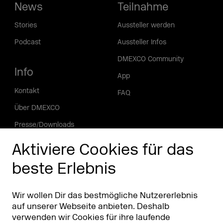
News
Teilnahme
Stories
Aussteller werden
Podcast
Aussteller Infos
DMEXCO Community
Info
App
Kontakt
FAQ
Über DMEXCO
Presse/Downloads
Phishing Alarm
Aktiviere Cookies für das
beste Erlebnis
Partner
Worldwide
Partner & Sponsoren
DMEXCO Asia
Wir wollen Dir das bestmögliche Nutzererlebnis
auf unserer Webseite anbieten. Deshalb
verwenden wir Cookies für ihre laufende