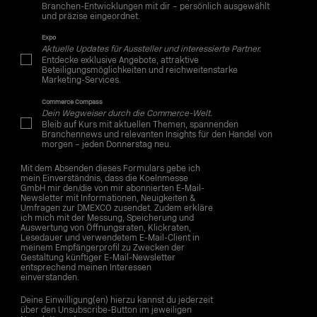
Branchen-Entwicklungen mit dir – persönlich ausgewählt
und präzise eingeordnet.
Expo
Aktuelle Updates für Aussteller und interessierte Partner.
Entdecke exklusive Angebote, attraktive
Beteiligungsmöglichkeiten und reichweitenstarke
Marketing-Services.
Commerce Compass
Dein Wegweiser durch die Commerce-Welt.
Bleib auf Kurs mit aktuellen Themen, spannenden
Branchennews und relevanten Insights für den Handel von
morgen – jeden Donnerstag neu.
Mit dem Absenden dieses Formulars gebe ich
mein Einverständnis, dass die Koelnmesse
GmbH mir den/die von mir abonnierten E-Mail-
Newsletter mit Informationen, Neuigkeiten &
Umfragen zur DMEXCO zusendet. Zudem erkläre
ich mich mit der Messung, Speicherung und
Auswertung von Öffnungsraten, Klickraten,
Lesedauer und verwendetem E-Mail-Client in
meinem Empfängerprofil zu Zwecken der
Gestaltung künftiger E-Mail-Newsletter
entsprechend meinen Interessen
einverstanden.
Deine Einwilligung(en) hierzu kannst du jederzeit
über den Unsubscribe-Button im jeweiligen