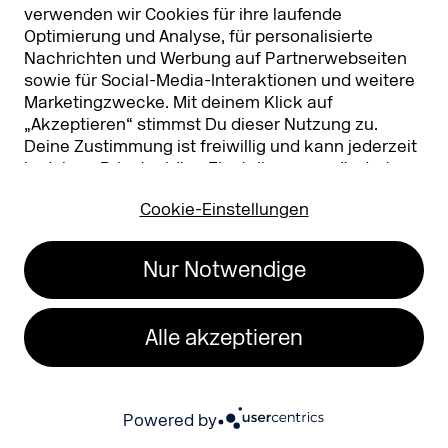
verwenden wir Cookies für ihre laufende
Herausforderungen sicher, dass der Einsatz
Optimierung und Analyse, für personalisierte
Nachrichten und Werbung auf Partnerwebseiten
von KI sorgfältig geplant und umgesetzt
sowie für Social-Media-Interaktionen und weitere
werden muss.
Marketingzwecke. Mit deinem Klick auf
„Akzeptieren“ stimmst Du dieser Nutzung zu.
CMOs, die sich frühzeitig mit den
Deine Zustimmung ist freiwillig und kann jederzeit
Möglichkeiten und Grenzen der Technologie
in deinen
Privatsphäre-Einstellungen
geändert
oder widerrufen werden. Nähere Infos zur Cookie-
auseinandersetzen, interdisziplinäre Teams
Cookie-Einstellungen
Nutzung findest Du in unserer
aufbauen und klare Erfolgskriterien
Datenschutzerklärung.
…
definieren, schaffen die Basis für eine
Nur Notwendige
nachhaltige Integration von KI in ihre
Marketing-Strategien. So wird KI nicht nur
Alle akzeptieren
ein Tool, sondern ein strategischer Hebel,
der Marken zukunftssicher macht.
Powered by