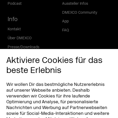
Podcast
Aussteller Infos
DMEXCO Community
Info
App
Kontakt
FAQ
Über DMEXCO
Presse/Downloads
Phishing Alarm
Aktiviere Cookies für das
beste Erlebnis
Partner
Worldwide
Partner & Sponsoren
DMEXCO Asia
Wir wollen Dir das bestmögliche Nutzererlebnis
auf unserer Webseite anbieten. Deshalb
verwenden wir Cookies für ihre laufende
Optimierung und Analyse, für personalisierte
Nachrichten und Werbung auf Partnerwebseiten
sowie für Social-Media-Interaktionen und weitere