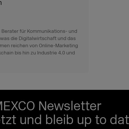
n
nd Berater für Kommunikations- und
 was die Digitalwirtschaft und das
men reichen von Online-Marketing
ain bis hin zu Industrie 4.0 und
MEXCO Newsletter
etzt und bleib up to dat