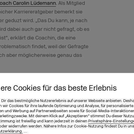
oach Carolin Lüdemann
. Als Mitglied
icher Karriereratgeber bemerkt sie
er geduzt wird. „Das Du kann, je nach
rd dabei auch gar nicht gefragt, ob es
t“, erklärt die Coachin, die eine
oblematisch findet, weil der Gefragte
ich aber möglicherweise genau das
 ist das Du dagegen schon deutlich
ansprache geht – und das nicht nur in
iere Cookies für das beste Erlebnis
lich unkomplizierte Zielgruppen zu
n Dir das bestmögliche Nutzererlebnis auf unserer Webseite anbieten. Desh
der lebst du schon?“ war hier lange
wir Cookies für ihre laufende Optimierung und Analyse, für personalisierte
ntdecken gegenüber dem Kunden immer
en und Werbung auf Partnerwebseiten sowie für Social-Media-Interaktione
arketingzwecke. Mit deinem Klick auf „Akzeptieren“ stimmst Du dieser Nutzu
Angesichts des im Internet üblichen Du
immung ist freiwillig und kann jederzeit in deinen
Privatsphäre-Einstellung
oder widerrufen werden. Nähere Infos zur Cookie-Nutzung findest Du in un
n oder B2B-Umfelder okay sein,
tzerklärung.
…