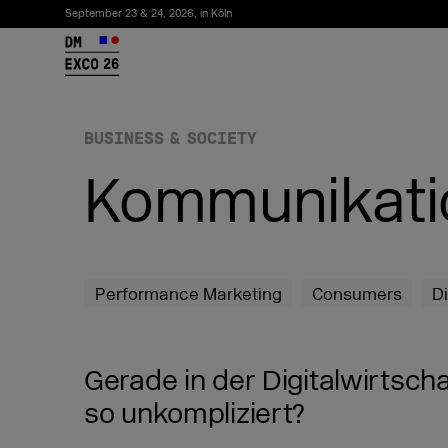
September 23 & 24, 2026, in Köln
26
BUSINESS & SOCIETY
Kommunikatio
Performance Marketing
Consumers
D
Newsletter abonnieren
Gerade in der Digitalwirtscha
so unkompliziert?