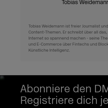
Tobias Weideman
Tobias Weidemann ist freier Journalist u
Content-Themen. Er schreibt über all das,
Internet so spannend machen - seine The
und E-Commerce über Fintechs und Blockch
Künstliche Intelligenz.
Abonniere den D
Registriere dich j