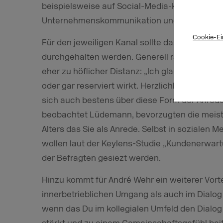
beispielsweise auf Social-Media-Kanälen zu 
Unternehmenskommunikation und im Laden das
Cookie-Ei
Für den jeweiligen Kanal sollte das Du, bezi
durchgehalten werden. Generell rät Lüdemann
eher zu höflicher Distanz: „Ich glaube nicht, 
oder gar reserviert wirkt. Herzlichkeit, Freund
sich auch bestens über diese Form der Anrede 
beobachtet Lüdemann, bevorzugten die meist
Alters das Sie als Anrede. Selbst in sozialen
wollen laut der Keylens-Studie „Kundenerwar
der Befragten gesiezt werden.
Hinzu kommt für André Wehr ein weiterer Vortei
innerbetrieblichen Umgang als auch im Dialog
wenn das Du im kollegialen Umfeld den Dialo