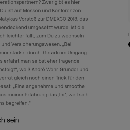
rationspartnern? Zwar gibt es hier
 Du ist auf Messen und Konferenzen
Matykas Vorstoß zur DMEXCO 2018, das
chendeckend umgesetzt wurde, ist die
ich leichter fällt, zum Du zu wechseln
g- und Versicherungswesen. „Bei
mmer stärker durch. Gerade im Umgang
s erfährt man selbst eher fragende
nsteigt“, weiß André Wehr, Gründer und
errät gleich noch einen Trick für den
s passt: „Eine angenehme und smoothe
us meiner Erfahrung das ‚Ihr‘, weil sich
ms begreifen.“
h sein