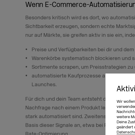
Wenn E-Commerce-Automatisierung
Besonders kritisch wird es dort, wo automatisi
Sichtbarkeit erzeugen, sondern echte Marktsig
nur auf Märkte, sie greifen aktiv in sie ein, ind
Preise und Verfügbarkeiten bei dir und de
Warenkörbe systematisch blockieren und s
Sortimente scrapen, um Preisstrategien zu 
automatisierte Kaufprozesse auslösen, beso
Launches.
Aktiv
Für dich und dein Team entsteht dadurch ein d
Wir wolle
verwenden 
Nachfrage nach einem Produkt leicht überschä
Nachricht
stark automatisiert sind. Zweitens passen de
weitere M
Deine Zust
Basis dieser Signale an, etwa bei Produktemp
geändert 
Datenschu
Rate-Optimierung.