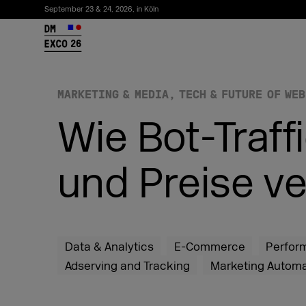
September 23 & 24, 2026, in Köln
26
MARKETING & MEDIA
TECH & FUTURE OF WEB
Wie Bot-Traf
und Preise ve
Newsletter abonnieren
Data & Analytics
E-Commerce
Perfor
Adserving and Tracking
Marketing Automa