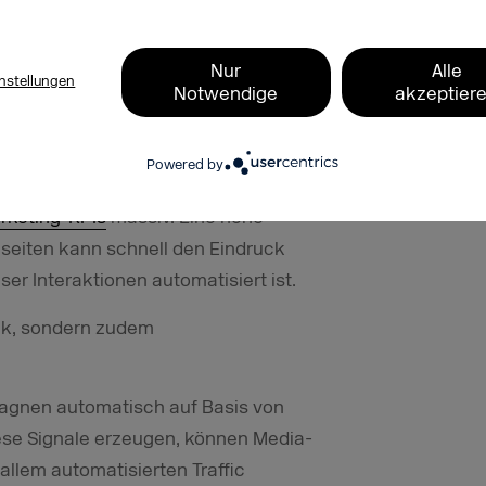
erhalten zu optimieren, das mit
Nur
Alle
t.
nstellungen
Notwendige
akzeptier
ise verzerren
Powered by
wichtigsten Indikatoren. Wenn Bots
rketing-KPIs
massiv. Eine hohe
ilseiten kann schnell den Eindruck
ser Interaktionen automatisiert ist.
uck, sondern zudem
agnen automatisch auf Basis von
iese Signale erzeugen, können Media-
allem automatisierten Traffic