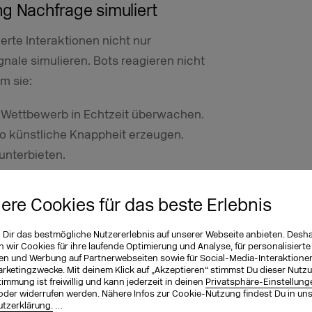
 Nachfrage simuliert
erte Interaktionen nicht nur
nale simulieren. Bots reagieren nicht
em sie:
m Wettbewerb in Echtzeit überwachen.
o künstliche Knappheit erzeugen.
unterbieten.
nders bei limitierten Produkt-
iere Cookies für das beste Erlebnis
oppeltes Risiko. Erstens kannst du die
n Dir das bestmögliche Nutzererlebnis auf unserer Webseite anbieten. Desh
wir Cookies für ihre laufende Optimierung und Analyse, für personalisierte
tzen, weil Traffic und Conversion
en und Werbung auf Partnerwebseiten sowie für Social-Media-Interaktione
ine Systeme ihre Entscheidungen auf
arketingzwecke. Mit deinem Klick auf „Akzeptieren“ stimmst Du dieser Nutzu
immung ist freiwillig und kann jederzeit in deinen
Privatsphäre-Einstellung
fehlungen oder bei der Conversion-
oder widerrufen werden. Nähere Infos zur Cookie-Nutzung findest Du in un
tzerklärung.
…