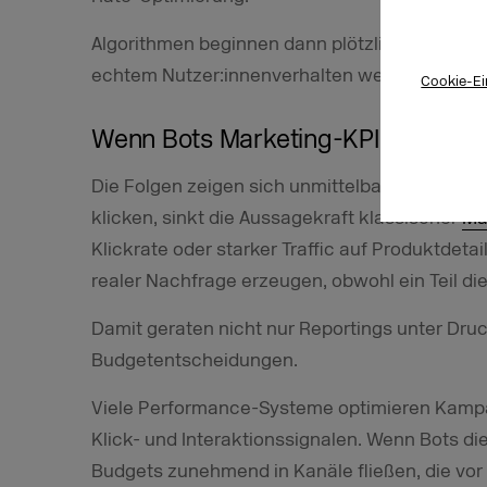
Algorithmen beginnen dann plötzlich, auf ein V
echtem Nutzer:innenverhalten wenig zu tun ha
Cookie-Ei
Wenn Bots Marketing-KPIs und Pre
Die Folgen zeigen sich unmittelbar in deinen 
klicken, sinkt die Aussagekraft klassischer
Ma
Klickrate oder starker Traffic auf Produktdeta
realer Nachfrage erzeugen, obwohl ein Teil die
Damit geraten nicht nur Reportings unter Dr
Budgetentscheidungen.
Viele Performance-Systeme optimieren Kamp
Klick- und Interaktionssignalen. Wenn Bots d
Budgets zunehmend in Kanäle fließen, die vor 