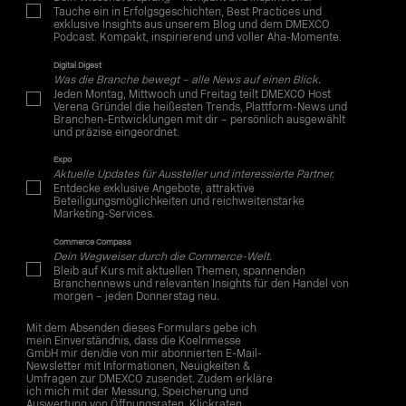
Tauche ein in Erfolgsgeschichten, Best Practices und
exklusive Insights aus unserem Blog und dem DMEXCO
Podcast. Kompakt, inspirierend und voller Aha-Momente.
Digital Digest
Was die Branche bewegt – alle News auf einen Blick.
Jeden Montag, Mittwoch und Freitag teilt DMEXCO Host
Verena Gründel die heißesten Trends, Plattform-News und
Branchen-Entwicklungen mit dir – persönlich ausgewählt
und präzise eingeordnet.
Expo
Aktuelle Updates für Aussteller und interessierte Partner.
Entdecke exklusive Angebote, attraktive
Beteiligungsmöglichkeiten und reichweitenstarke
Marketing-Services.
Commerce Compass
Dein Wegweiser durch die Commerce-Welt.
Bleib auf Kurs mit aktuellen Themen, spannenden
Branchennews und relevanten Insights für den Handel von
morgen – jeden Donnerstag neu.
Mit dem Absenden dieses Formulars gebe ich
mein Einverständnis, dass die Koelnmesse
GmbH mir den/die von mir abonnierten E-Mail-
Newsletter mit Informationen, Neuigkeiten &
Umfragen zur DMEXCO zusendet. Zudem erkläre
ich mich mit der Messung, Speicherung und
Auswertung von Öffnungsraten, Klickraten,