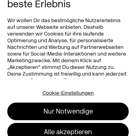
beste Erlebnis
Partner
Worldwide
Partner & Sponsoren
DMEXCO Asia
Wir wollen Dir das bestmögliche Nutzererlebnis
auf unserer Webseite anbieten. Deshalb
verwenden wir Cookies für ihre laufende
Optimierung und Analyse, für personalisierte
Nachrichten und Werbung auf Partnerwebseiten
sowie für Social-Media-Interaktionen und weitere
Marketingzwecke. Mit deinem Klick auf
„Akzeptieren“ stimmst Du dieser Nutzung zu.
Deine Zustimmung ist freiwillig und kann jederzeit
Koelnmesse GmbH
T. +49 221 821 2020
in deinen
Privatsphäre-Einstellungen
geändert
Messeplatz 1
info@dmexco.com
oder widerrufen werden. Nähere Infos zur Cookie-
50679 Köln
Cookie-Einstellungen
Nutzung findest Du in unserer
Datenschutzerklärung.
…
Impressum
Datenschutz
Nur Notwendige
Erklärung zur
Barrierefreiheit
Alle akzeptieren