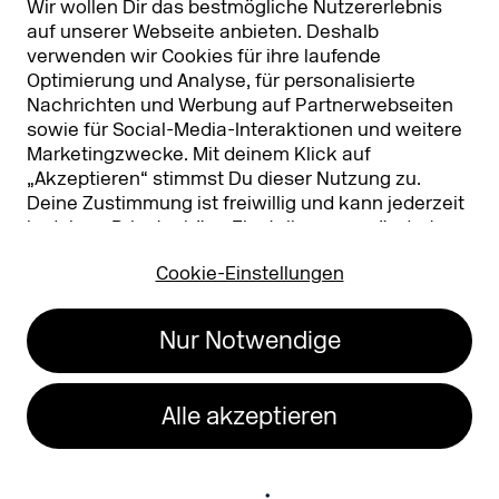
Wir wollen Dir das bestmögliche Nutzererlebnis
auf unserer Webseite anbieten. Deshalb
verwenden wir Cookies für ihre laufende
Optimierung und Analyse, für personalisierte
Nachrichten und Werbung auf Partnerwebseiten
sowie für Social-Media-Interaktionen und weitere
Marketingzwecke. Mit deinem Klick auf
„Akzeptieren“ stimmst Du dieser Nutzung zu.
Deine Zustimmung ist freiwillig und kann jederzeit
Koelnmesse GmbH
T. +49 221 821 2020
in deinen
Privatsphäre-Einstellungen
geändert
Messeplatz 1
info@dmexco.com
oder widerrufen werden. Nähere Infos zur Cookie-
50679 Köln
Cookie-Einstellungen
Nutzung findest Du in unserer
Datenschutzerklärung.
…
Impressum
Datenschutz
Nur Notwendige
Erklärung zur
Barrierefreiheit
Alle akzeptieren
26