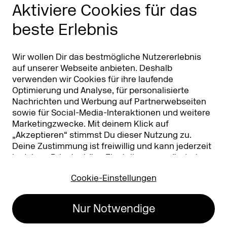
Phishing Alarm
Aktiviere Cookies für das
beste Erlebnis
Partner
Worldwide
Partner & Sponsoren
DMEXCO Asia
Wir wollen Dir das bestmögliche Nutzererlebnis
auf unserer Webseite anbieten. Deshalb
verwenden wir Cookies für ihre laufende
Optimierung und Analyse, für personalisierte
Nachrichten und Werbung auf Partnerwebseiten
sowie für Social-Media-Interaktionen und weitere
Marketingzwecke. Mit deinem Klick auf
„Akzeptieren“ stimmst Du dieser Nutzung zu.
Deine Zustimmung ist freiwillig und kann jederzeit
Koelnmesse GmbH
T. +49 221 821 2020
in deinen
Privatsphäre-Einstellungen
geändert
Messeplatz 1
info@dmexco.com
oder widerrufen werden. Nähere Infos zur Cookie-
50679 Köln
Cookie-Einstellungen
Nutzung findest Du in unserer
Datenschutzerklärung.
…
Impressum
Datenschutz
Nur Notwendige
Erklärung zur
Barrierefreiheit