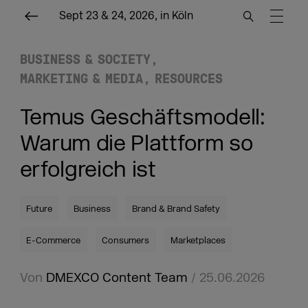
Sept 23 & 24, 2026, in Köln
BUSINESS & SOCIETY
MARKETING & MEDIA
RESOURCES
Temus Geschäftsmodell:
Warum die Plattform so
erfolgreich ist
Future
Business
Brand & Brand Safety
E-Commerce
Consumers
Marketplaces
Von
DMEXCO Content Team
/ 25.06.2026