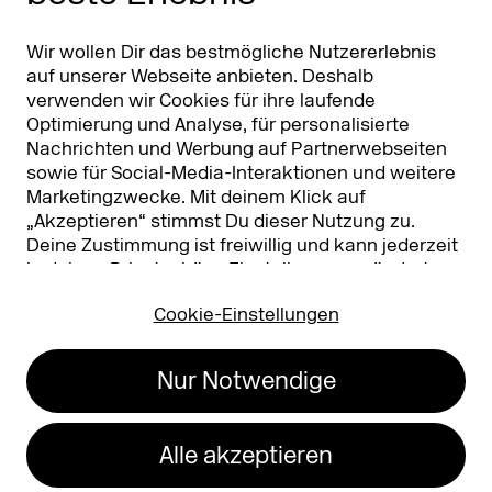
Partner
Worldwide
Partner & Sponsoren
DMEXCO Asia
Wir wollen Dir das bestmögliche Nutzererlebnis
auf unserer Webseite anbieten. Deshalb
verwenden wir Cookies für ihre laufende
Optimierung und Analyse, für personalisierte
Nachrichten und Werbung auf Partnerwebseiten
sowie für Social-Media-Interaktionen und weitere
Marketingzwecke. Mit deinem Klick auf
„Akzeptieren“ stimmst Du dieser Nutzung zu.
Deine Zustimmung ist freiwillig und kann jederzeit
Koelnmesse GmbH
T. +49 221 821 2020
in deinen
Privatsphäre-Einstellungen
geändert
Messeplatz 1
info@dmexco.com
oder widerrufen werden. Nähere Infos zur Cookie-
50679 Köln
Cookie-Einstellungen
Nutzung findest Du in unserer
Datenschutzerklärung.
…
Impressum
Datenschutz
Nur Notwendige
Erklärung zur
Barrierefreiheit
Alle akzeptieren