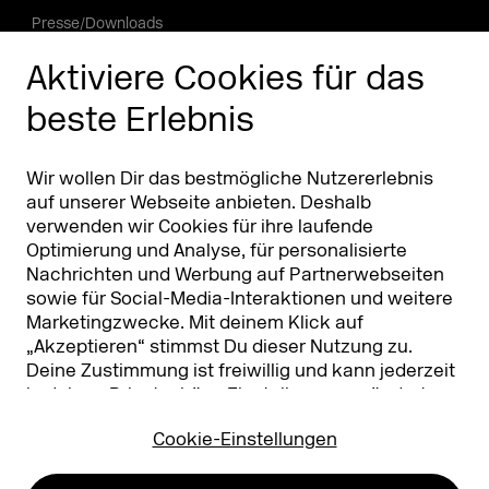
Presse/Downloads
Phishing Alarm
Aktiviere Cookies für das
beste Erlebnis
Partner
Worldwide
Partner & Sponsoren
DMEXCO Asia
Wir wollen Dir das bestmögliche Nutzererlebnis
auf unserer Webseite anbieten. Deshalb
verwenden wir Cookies für ihre laufende
Optimierung und Analyse, für personalisierte
Nachrichten und Werbung auf Partnerwebseiten
sowie für Social-Media-Interaktionen und weitere
Marketingzwecke. Mit deinem Klick auf
„Akzeptieren“ stimmst Du dieser Nutzung zu.
Deine Zustimmung ist freiwillig und kann jederzeit
Koelnmesse GmbH
T. +49 221 821 2020
in deinen
Privatsphäre-Einstellungen
geändert
Messeplatz 1
info@dmexco.com
oder widerrufen werden. Nähere Infos zur Cookie-
50679 Köln
Cookie-Einstellungen
Nutzung findest Du in unserer
Datenschutzerklärung.
…