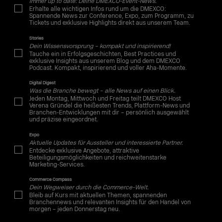
Immer up to date: Deine DMEXCO-Event-News.
Erhalte alle wichtigen Infos rund um die DMEXCO:
Spannende News zur Conference, Expo, zum Programm, zu
Tickets und exklusive Highlights direkt aus unserem Team.
Stories
Dein Wissensvorsprung – kompakt und inspirierend!
Tauche ein in Erfolgsgeschichten, Best Practices und
exklusive Insights aus unserem Blog und dem DMEXCO
Podcast. Kompakt, inspirierend und voller Aha-Momente.
Digital Digest
Was die Branche bewegt – alle News auf einen Blick.
Jeden Montag, Mittwoch und Freitag teilt DMEXCO Host
Verena Gründel die heißesten Trends, Plattform-News und
Branchen-Entwicklungen mit dir – persönlich ausgewählt
und präzise eingeordnet.
Expo
Aktuelle Updates für Aussteller und interessierte Partner.
Entdecke exklusive Angebote, attraktive
Beteiligungsmöglichkeiten und reichweitenstarke
Marketing-Services.
Commerce Compass
Dein Wegweiser durch die Commerce-Welt.
Bleib auf Kurs mit aktuellen Themen, spannenden
Branchennews und relevanten Insights für den Handel von
morgen – jeden Donnerstag neu.