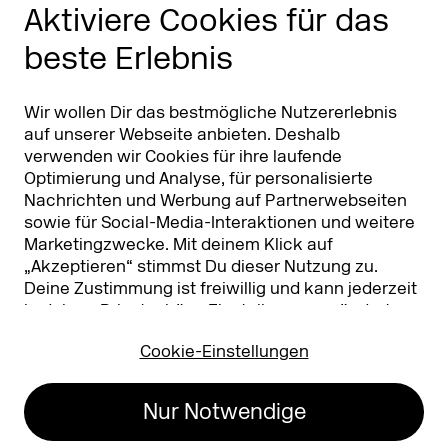
Phishing Alarm
Aktiviere Cookies für das
beste Erlebnis
Partner
Worldwide
Partner & Sponsoren
DMEXCO Asia
Wir wollen Dir das bestmögliche Nutzererlebnis
auf unserer Webseite anbieten. Deshalb
verwenden wir Cookies für ihre laufende
Optimierung und Analyse, für personalisierte
Nachrichten und Werbung auf Partnerwebseiten
sowie für Social-Media-Interaktionen und weitere
Marketingzwecke. Mit deinem Klick auf
„Akzeptieren“ stimmst Du dieser Nutzung zu.
Deine Zustimmung ist freiwillig und kann jederzeit
Koelnmesse GmbH
T. +49 221 821 2020
in deinen
Privatsphäre-Einstellungen
geändert
Messeplatz 1
info@dmexco.com
oder widerrufen werden. Nähere Infos zur Cookie-
50679 Köln
Cookie-Einstellungen
Nutzung findest Du in unserer
Datenschutzerklärung.
…
Impressum
Datenschutz
Nur Notwendige
Erklärung zur
Barrierefreiheit