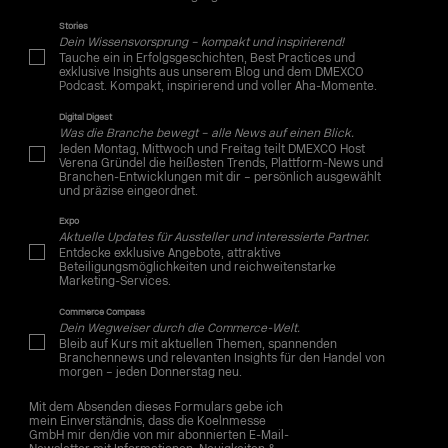
Stories
Dein Wissensvorsprung – kompakt und inspirierend!
Tauche ein in Erfolgsgeschichten, Best Practices und
exklusive Insights aus unserem Blog und dem DMEXCO
Podcast. Kompakt, inspirierend und voller Aha-Momente.
Digital Digest
Was die Branche bewegt – alle News auf einen Blick.
Jeden Montag, Mittwoch und Freitag teilt DMEXCO Host
Verena Gründel die heißesten Trends, Plattform-News und
Branchen-Entwicklungen mit dir – persönlich ausgewählt
und präzise eingeordnet.
Expo
Aktuelle Updates für Aussteller und interessierte Partner.
Entdecke exklusive Angebote, attraktive
Beteiligungsmöglichkeiten und reichweitenstarke
Marketing-Services.
Commerce Compass
Dein Wegweiser durch die Commerce-Welt.
Bleib auf Kurs mit aktuellen Themen, spannenden
Branchennews und relevanten Insights für den Handel von
morgen – jeden Donnerstag neu.
Mit dem Absenden dieses Formulars gebe ich
mein Einverständnis, dass die Koelnmesse
GmbH mir den/die von mir abonnierten E-Mail-