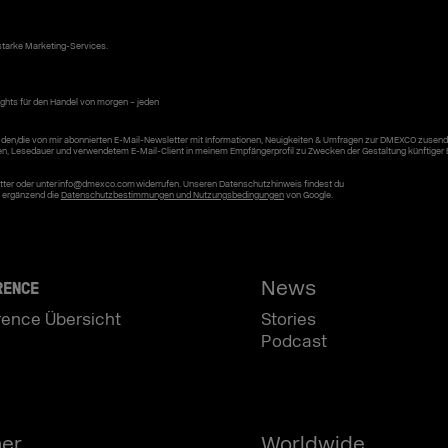
starke Marketing-Services.
ghts für den Handel von morgen – jeden
den/die von mir abonnierten E-Mail-Newsletter mit Informationen, Neuigkeiten & Umfragen zur DMEXCO zusend
en, Lesedauer und verwendetem E-Mail-Client in meinem Empfängerprofil zu Zwecken der Gestaltung künftiger 
letter oder unter info@dmexco.com widerrufen. Unseren Datenschutzhinweis findest du
n ergänzend die
Datenschutzbestimmungen und Nutzungsbedingungen
von Google.
News
RENCE
rence Übersicht
Stories
Podcast
ner
Worldwide