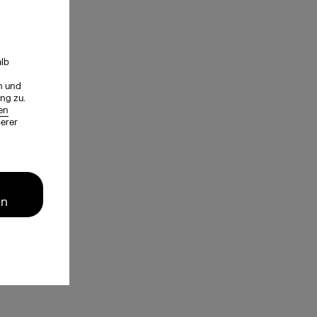
alb
n und
ng zu.
en
serer
en