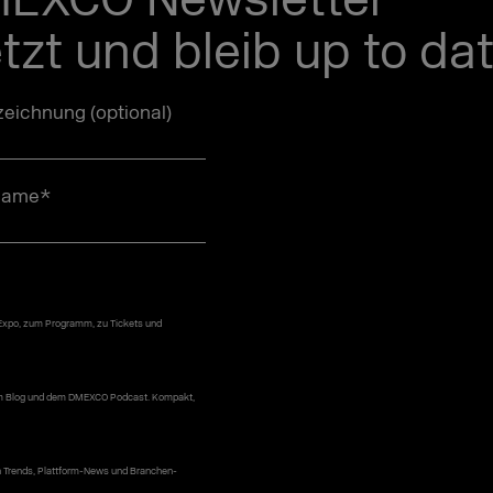
MEXCO Newsletter
etzt und bleib up to dat
eichnung (optional)
name
*
 Expo, zum Programm, zu Tickets und
erem Blog und dem DMEXCO Podcast. Kompakt,
n Trends, Plattform-News und Branchen-