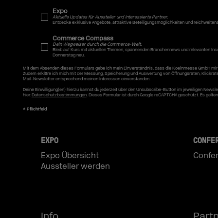
Expo
Aktuelle Updates für Aussteller und interessierte Partner.
Entdecke exklusive Angebote, attraktive Beteiligungsmöglichkeiten und reichweiten
Commerce Compass
Dein Wegweiser durch die Commerce-Welt.
Bleib auf Kurs mit aktuellen Themen, spannenden Branchennews und relevanten Insi
Donnerstag neu.
Mit dem Absenden dieses Formulars gebe ich mein Einverständnis, dass die Koelnmesse GmbH mir 
Zudem erkläre ich mich mit der Messung, Speicherung und Auswertung von Öffnungsraten, Klickrat
Mail-Newsletter entsprechend meinen Interessen einverstanden.
Deine Einwilligung(en) hierzu kannst du jederzeit über den Unsubscribe-Button im jeweiligen News
hier:
Datenschutzbestimmungen
. Dieses Formular ist durch Google reCAPTCHA geschützt. Es gelte
EXPO
CONFE
Expo Übersicht
Confe
Aussteller werden
Info
Part