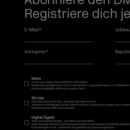
Abonniere den D
Registriere dich j
E-Mail
*
Jobbez
Vorname
*
Nach
News
Immer up to date: Deine DMEXCO-Event-News.
Erhalte alle wichtigen Infos rund um die DMEXCO: Spannende News zur Conference,
exklusive Highlights direkt aus unserem Team.
Stories
Dein Wissensvorsprung – kompakt und inspirierend!
Tauche ein in Erfolgsgeschichten, Best Practices und exklusive Insights aus uns
inspirierend und voller Aha-Momente.
Digital Digest
Was die Branche bewegt – alle News auf einen Blick.
Jeden Montag, Mittwoch und Freitag teilt DMEXCO Host Verena Gründel die heißeste
Entwicklungen mit dir – persönlich ausgewählt und präzise eingeordnet.