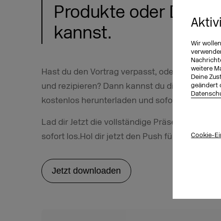
Produkte oder Dienst
Aktiv
kannst.
Wir wolle
verwenden 
Nachricht
weitere M
Hast du den Vortrag verpasst, oder möchtest d
Deine Zust
und rezipieren? Dann kannst du dir die vollst
geändert 
Datenschu
kostenlos herunterladen und sofort loslegen.
Lad dir Jetzt die vollständige Präsentation hi
sofort los.Hol dir jetzt den Push für deine Soc
Cookie-Ei
Jetzt downloaden