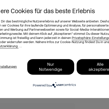
leistungen nutzen
iere Cookies für das beste Erlebnis
n Dir das bestmögliche Nutzererlebnis auf unserer Webseite anbieten. Desh
wir Cookies für ihre laufende Optimierung und Analyse, für personalisierte
en und Werbung auf Partnerwebseiten sowie für Social-Media-Interaktione
arketingzwecke. Mit deinem Klick auf „Akzeptieren“ stimmst Du dieser Nutzu
en Inhalt noch einmal in Ruhe lesen
immung ist freiwillig und kann jederzeit in deinen
Privatsphäre-Einstellung
ändige Präsentation hier nochmal
oder widerrufen werden. Nähere Infos zur Cookie-Nutzung findest Du in un
tzerklärung.
…
er nochmal kostenlos herunter und leg
Nur
Alle
ial Media Werbung!
nstellungen
Notwendige
akzeptier
Powered by