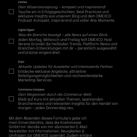
Stories
Dein Wissensvorsprung – kompakt und inspirierend!
Tauche ein in Erfolgsgeschichten, Best Practices und
exklusive Insights aus unserem Blog und dem DMEXCO
Podcast. Kompakt, inspirierend und voller Aha-Momente.
Digital Digest
Was die Branche bewegt – alle News auf einen Blick.
Jeden Montag, Mittwoch und Freitag teilt DMEXCO Host
Verena Gründel die heißesten Trends, Plattform-News und
Branchen-Entwicklungen mit dir – persönlich ausgewählt
und präzise eingeordnet.
Expo
Aktuelle Updates für Aussteller und interessierte Partner.
Entdecke exklusive Angebote, attraktive
Beteiligungsmöglichkeiten und reichweitenstarke
Marketing-Services.
Commerce Compass
Dein Wegweiser durch die Commerce-Welt.
Bleib auf Kurs mit aktuellen Themen, spannenden
Branchennews und relevanten Insights für den Handel von
morgen – jeden Donnerstag neu.
Mit dem Absenden dieses Formulars gebe ich
mein Einverständnis, dass die Koelnmesse
GmbH mir den/die von mir abonnierten E-Mail-
Newsletter mit Informationen, Neuigkeiten &
Umfragen zur DMEXCO zusendet. Zudem erkläre