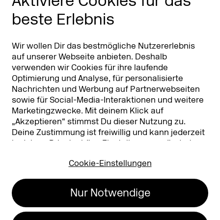
Aktiviere Cookies für das
beste Erlebnis
Partner
Worldwide
Partner & Sponsoren
DMEXCO Asia
Wir wollen Dir das bestmögliche Nutzererlebnis
auf unserer Webseite anbieten. Deshalb
verwenden wir Cookies für ihre laufende
Optimierung und Analyse, für personalisierte
Nachrichten und Werbung auf Partnerwebseiten
sowie für Social-Media-Interaktionen und weitere
Marketingzwecke. Mit deinem Klick auf
„Akzeptieren“ stimmst Du dieser Nutzung zu.
Deine Zustimmung ist freiwillig und kann jederzeit
Koelnmesse GmbH
T. +49 221 821 2020
in deinen
Privatsphäre-Einstellungen
geändert
Messeplatz 1
info@dmexco.com
oder widerrufen werden. Nähere Infos zur Cookie-
50679 Köln
Cookie-Einstellungen
Nutzung findest Du in unserer
Datenschutzerklärung.
…
Impressum
Datenschutz
Nur Notwendige
Erklärung zur
Barrierefreiheit