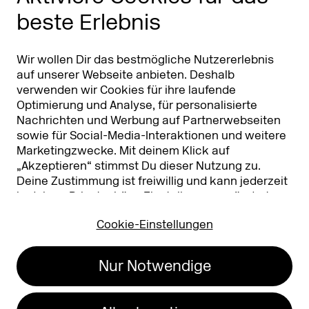
beste Erlebnis
Partner
Worldwide
Partner & Sponsoren
DMEXCO Asia
Wir wollen Dir das bestmögliche Nutzererlebnis
auf unserer Webseite anbieten. Deshalb
verwenden wir Cookies für ihre laufende
Optimierung und Analyse, für personalisierte
Nachrichten und Werbung auf Partnerwebseiten
sowie für Social-Media-Interaktionen und weitere
Marketingzwecke. Mit deinem Klick auf
„Akzeptieren“ stimmst Du dieser Nutzung zu.
Deine Zustimmung ist freiwillig und kann jederzeit
Koelnmesse GmbH
T. +49 221 821 2020
in deinen
Privatsphäre-Einstellungen
geändert
Messeplatz 1
info@dmexco.com
oder widerrufen werden. Nähere Infos zur Cookie-
50679 Köln
Cookie-Einstellungen
Nutzung findest Du in unserer
Datenschutzerklärung.
…
Impressum
Datenschutz
Nur Notwendige
Erklärung zur
Barrierefreiheit