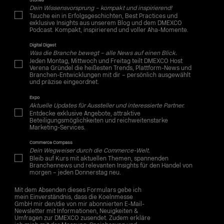
Stories
Dein Wissensvorsprung – kompakt und inspirierend!
Tauche ein in Erfolgsgeschichten, Best Practices und
exklusive Insights aus unserem Blog und dem DMEXCO
Podcast. Kompakt, inspirierend und voller Aha-Momente.
Digital Digest
Was die Branche bewegt – alle News auf einen Blick.
Jeden Montag, Mittwoch und Freitag teilt DMEXCO Host
Verena Gründel die heißesten Trends, Plattform-News und
Branchen-Entwicklungen mit dir – persönlich ausgewählt
und präzise eingeordnet.
Expo
Aktuelle Updates für Aussteller und interessierte Partner.
Entdecke exklusive Angebote, attraktive
Beteiligungsmöglichkeiten und reichweitenstarke
Marketing-Services.
Commerce Compass
Dein Wegweiser durch die Commerce-Welt.
Bleib auf Kurs mit aktuellen Themen, spannenden
Branchennews und relevanten Insights für den Handel von
morgen – jeden Donnerstag neu.
Mit dem Absenden dieses Formulars gebe ich
mein Einverständnis, dass die Koelnmesse
GmbH mir den/die von mir abonnierten E-Mail-
Newsletter mit Informationen, Neuigkeiten &
Umfragen zur DMEXCO zusendet. Zudem erkläre