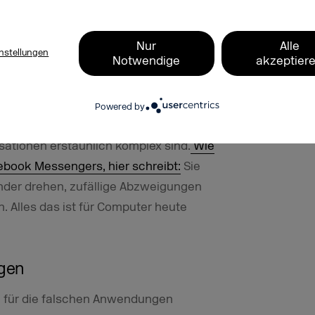
nn während sie heute oftmals noch
sollten sie dank dieser neuen
Nur
Alle
amit hoffentlich schlauer und
nstellungen
Notwendige
akzeptier
den großen Vorteil, dass Erwartungen
Powered by
ck auf Chatbots stellt man dann
sationen erstaunlich komplex sind.
Wie
book Messengers, hier schreibt:
Sie
nder drehen, zufällige Abzweigungen
 Alles das ist für Computer heute
gen
ie für die falschen Anwendungen