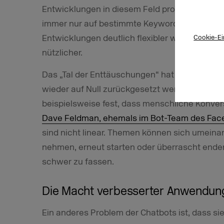
Entwicklungen in diesem Feld profitieren. De
immer nur auf bestimmte Keywords reagieren, 
Entwicklungen deutlich flexibler werden und d
Cookie-Ei
nützlicher.
Das „Tal der Enttäuschungen“ hat bei alldem 
wieder auf Null zurückgesetzt werden. Mit Bli
beispielsweise fest, dass menschliche Konver
Dave Feldman, ehemals im Bot-Team des Face
sind nicht linear. Themen können sich umeina
nehmen, erneut starten oder überrascht enden.
schwer zu fassen.
Die Macht verbesserter Anwendun
Ein anderes Problem der Chatbots ist, dass s