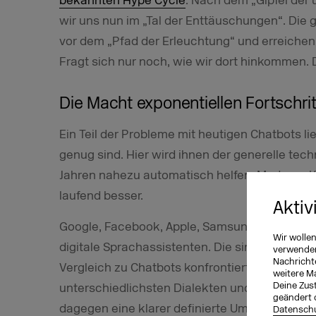
bekannten Hype Cycle
: Nach dem „Gipfel de
wir uns nun im „Tal der Enttäuschungen“. Die 
vor dem „Pfad der Erleuchtung“ und erreichen 
Fragt sich nur noch, wie wir dort hinkommen. D
Die Macht exponentiellen Fortschrit
Ein Teil der Probleme mit heutigen Chatbots li
genug sind. Hier wird ihnen der generelle tech
Jahren nahezu automatisch helfen. Moderne 
laufend besser.
Aktiv
Google, Facebook, Apple, Samsung und andere
Wir wolle
digitale Sprachassistenten. Die sind mit viel
verwenden 
Nachricht
Vergleich zu Chatbots konfrontiert und müsse
weitere M
Deine Zust
unterschiedlichsten Dialekten und Sprechwe
geändert 
dagegen eine klarer definierte Umgebung, in de
Datenschu