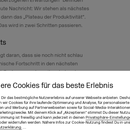
r überzogenen Erwartungen“ befinden
gute Nachricht: Wir stehen als nächstes
dann das „Plateau der Produktivität“.
as wird in zwei Schritten passieren.
ts
egt daran, dass sie noch nicht schlau
nische Fortschritt in den nächsten
KI-Systeme werden mit mehr Input
iere Cookies für das beste Erlebnis
 investieren in großem Maßstab in
n Dir das bestmögliche Nutzererlebnis auf unserer Webseite anbieten. Desh
en zusätzlichen Herausforderungen im
wir Cookies für ihre laufende Optimierung und Analyse, für personalisierte
en und Werbung auf Partnerwebseiten sowie für Social-Media-Interaktione
n beispielsweise mit den
arketingzwecke. Mit deinem Klick auf „Akzeptieren“ stimmst Du dieser Nutzu
immung ist freiwillig und kann jederzeit in deinen
Privatsphäre-Einstellung
isen zurechtkommen. Chatbots haben
oder widerrufen werden. Nähere Infos zur Cookie-Nutzung findest Du in un
r sie arbeiten. Sie sollten von den
tzerklärung.
…