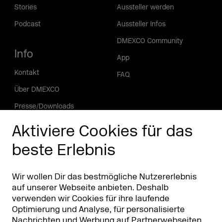
Stories
Aussteller werden
Podcast
Aussteller Infos
DMEXCO Community
Info
App
Kontakt
FAQ
Über DMEXCO
Presse/Downloads
Phishing Alarm
Aktiviere Cookies für das
beste Erlebnis
Partner
Worldwide
Partner & Sponsoren
DMEXCO Asia
Wir wollen Dir das bestmögliche Nutzererlebnis
auf unserer Webseite anbieten. Deshalb
verwenden wir Cookies für ihre laufende
Optimierung und Analyse, für personalisierte
Nachrichten und Werbung auf Partnerwebseiten