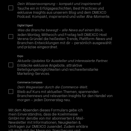
Dein Wissensvorsprung – kompakt und inspirierend!
Tauche ein in Erfolgsgeschichten, Best Practices und
exklusive Insights aus unserem Blog und dem DMEXCO
Podcast. Kompakt, inspirierend und voller Aha-Momente.
Digital Digest
Was die Branche bewegt – alle News auf einen Blick.
Jeden Montag, Mittwoch und Freitag teilt DMEXCO Host
Verena Gründel die heißesten Trends, Plattform-News und
Branchen-Entwicklungen mit dir – persönlich ausgewählt
und präzise eingeordnet.
Expo
Aktuelle Updates für Aussteller und interessierte Partner.
Entdecke exklusive Angebote, attraktive
Beteiligungsmöglichkeiten und reichweitenstarke
Marketing-Services.
Commerce Compass
Dein Wegweiser durch die Commerce-Welt.
Bleib auf Kurs mit aktuellen Themen, spannenden
Branchennews und relevanten Insights für den Handel von
morgen – jeden Donnerstag neu.
Mit dem Absenden dieses Formulars gebe ich
mein Einverständnis, dass die Koelnmesse
GmbH mir den/die von mir abonnierten E-Mail-
Newsletter mit Informationen, Neuigkeiten &
Umfragen zur DMEXCO zusendet. Zudem erkläre
ich mich mit der Messung, Speicherung und