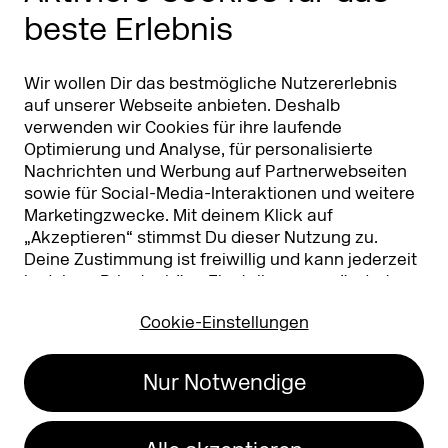
beste Erlebnis
Partner
Worldwide
Partner & Sponsoren
DMEXCO Asia
Wir wollen Dir das bestmögliche Nutzererlebnis
auf unserer Webseite anbieten. Deshalb
verwenden wir Cookies für ihre laufende
Optimierung und Analyse, für personalisierte
Nachrichten und Werbung auf Partnerwebseiten
sowie für Social-Media-Interaktionen und weitere
Marketingzwecke. Mit deinem Klick auf
„Akzeptieren“ stimmst Du dieser Nutzung zu.
Deine Zustimmung ist freiwillig und kann jederzeit
Koelnmesse GmbH
T. +49 221 821 2020
in deinen
Privatsphäre-Einstellungen
geändert
Messeplatz 1
info@dmexco.com
oder widerrufen werden. Nähere Infos zur Cookie-
50679 Köln
Cookie-Einstellungen
Nutzung findest Du in unserer
Datenschutzerklärung.
…
Impressum
Datenschutz
Nur Notwendige
Erklärung zur
Barrierefreiheit