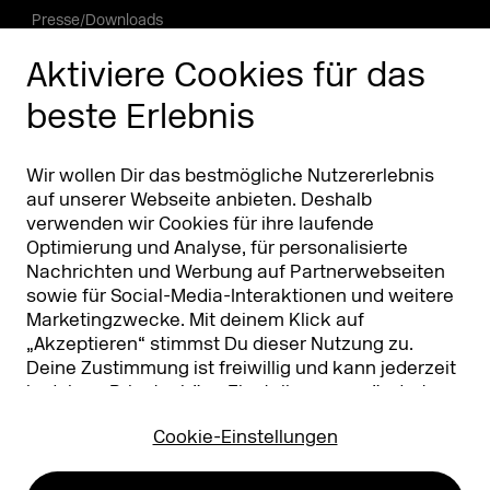
Presse/Downloads
Phishing Alarm
Aktiviere Cookies für das
beste Erlebnis
Partner
Worldwide
Partner & Sponsoren
DMEXCO Asia
Wir wollen Dir das bestmögliche Nutzererlebnis
auf unserer Webseite anbieten. Deshalb
verwenden wir Cookies für ihre laufende
Optimierung und Analyse, für personalisierte
Nachrichten und Werbung auf Partnerwebseiten
sowie für Social-Media-Interaktionen und weitere
Marketingzwecke. Mit deinem Klick auf
„Akzeptieren“ stimmst Du dieser Nutzung zu.
Deine Zustimmung ist freiwillig und kann jederzeit
Koelnmesse GmbH
T. +49 221 821 2020
in deinen
Privatsphäre-Einstellungen
geändert
Messeplatz 1
info@dmexco.com
oder widerrufen werden. Nähere Infos zur Cookie-
50679 Köln
Cookie-Einstellungen
Nutzung findest Du in unserer
Datenschutzerklärung.
…