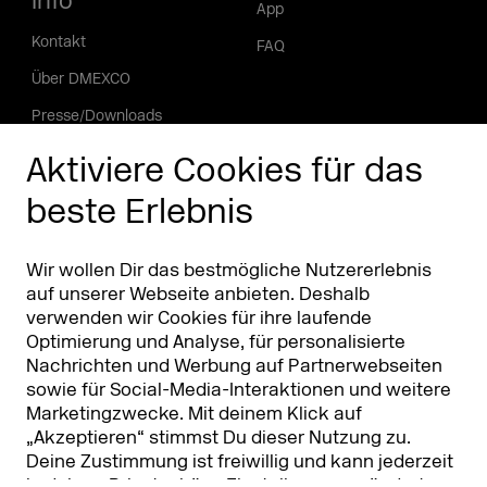
Info
App
Kontakt
FAQ
Über DMEXCO
Presse/Downloads
Phishing Alarm
Aktiviere Cookies für das
beste Erlebnis
Partner
Worldwide
Partner & Sponsoren
DMEXCO Asia
Wir wollen Dir das bestmögliche Nutzererlebnis
auf unserer Webseite anbieten. Deshalb
verwenden wir Cookies für ihre laufende
Optimierung und Analyse, für personalisierte
Nachrichten und Werbung auf Partnerwebseiten
sowie für Social-Media-Interaktionen und weitere
Marketingzwecke. Mit deinem Klick auf
„Akzeptieren“ stimmst Du dieser Nutzung zu.
Deine Zustimmung ist freiwillig und kann jederzeit
Koelnmesse GmbH
T. +49 221 821 2020
in deinen
Privatsphäre-Einstellungen
geändert